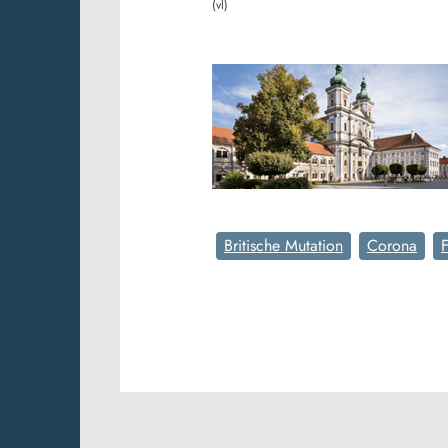
(vl)
Britische Mutation
Corona