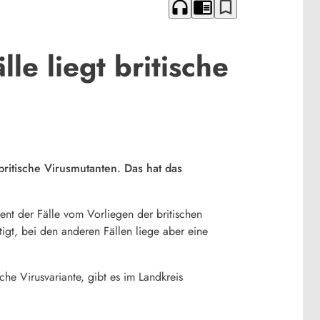
headphones
chrome_reader_mode
bookmark_border
le liegt britische
britische Virusmutanten. Das hat das
ent der Fälle vom Vorliegen der britischen
igt, bei den anderen Fällen liege aber eine
he Virusvariante, gibt es im Landkreis