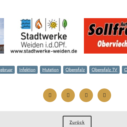
Februar
Infektion
Mutation
Oberpfalz
Oberpfalz TV
Zurück