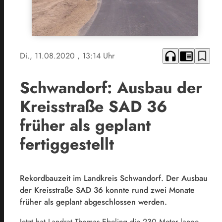
headphones
chrome_reader_mode
bookmark_border
Di., 11.08.2020
, 13:14 Uhr
Schwandorf: Ausbau der
Kreisstraße SAD 36
früher als geplant
fertiggestellt
Rekordbauzeit im Landkreis Schwandorf. Der Ausbau
der Kreisstraße SAD 36 konnte rund zwei Monate
früher als geplant abgeschlossen werden.
Jetzt hat Landrat Thomas Ebeling die 230 Meter lange