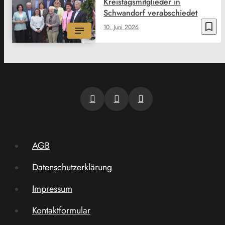
Kreistagsmitglieder in
Schwandorf verabschiedet
bookmark_border
10. Juni 2026
AGB
Datenschutzerklärung
Impressum
Kontaktformular