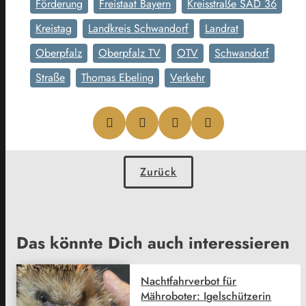
Förderung
Freistaat Bayern
Kreisstraße SAD 36
Kreistag
Landkreis Schwandorf
Landrat
Oberpfalz
Oberpfalz TV
OTV
Schwandorf
Straße
Thomas Ebeling
Verkehr
Zurück
Das könnte Dich auch interessieren
Nachtfahrverbot für
Mähroboter: Igelschützerin