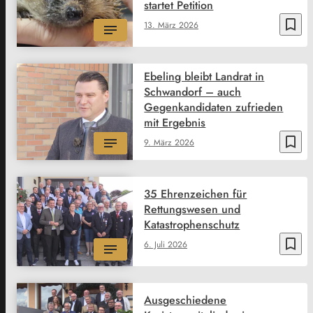
startet Petition
bookmark_border
13. März 2026
Ebeling bleibt Landrat in
Schwandorf – auch
Gegenkandidaten zufrieden
mit Ergebnis
bookmark_border
9. März 2026
35 Ehrenzeichen für
Rettungswesen und
Katastrophenschutz
bookmark_border
6. Juli 2026
Ausgeschiedene