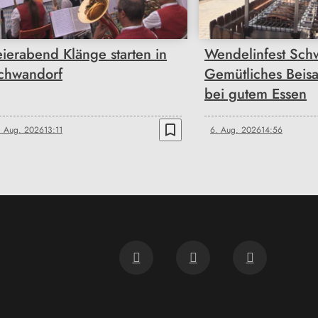
eierabend Klänge starten in
Wendelinfest Sch
chwandorf
Gemütliches Beis
bei gutem Essen
bookmark_border
. Aug. 2026
13:11
6. Aug. 2026
14:56