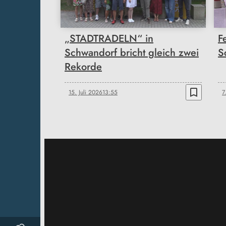
„STADTRADELN“ in
F
Schwandorf bricht gleich zwei
S
Rekorde
bookmark_border
15. Juli 2026
13:55
7