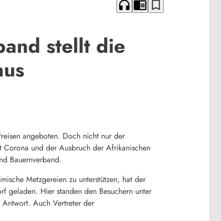
headphones
chrome_reader_mode
bookmark_border
nd stellt die
aus
Preisen angeboten. Doch nicht nur der
mit Corona und der Ausbruch der Afrikanischen
end Bauernverband.
mische Metzgereien zu unterstützen, hat der
rf geladen. Hier standen den Besuchern unter
Antwort. Auch Vertreter der