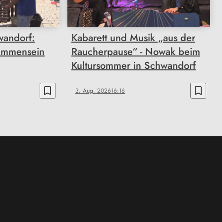
wandorf:
Kabarett und Musik „aus der
ammensein
Raucherpause“ - Nowak beim
Kultursommer in Schwandorf
bookmark_border
bookmark_border
3. Aug. 2026
16:16