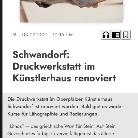
headphones
chrome_reader_mode
bookmark_border
Mi., 03.02.2021
, 10:15 Uhr
Schwandorf:
Druckwerkstatt im
Künstlerhaus renoviert
Die Druckwerkstatt im Oberpfälzer Künstlerhaus
Schwandorf ist renoviert worden. Bald gibt es wieder
Kurse für Lithograpfhie und Radierungen.
„Lithos“ – das griechische Wort für Stein. Auf Stein
Gezeichnetes farbig zu vervielfältigen ist das älteste