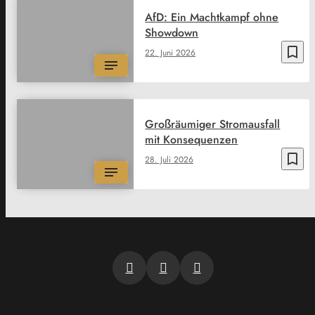
AfD: Ein Machtkampf ohne
Showdown
bookmark_border
22. Juni 2026
Großräumiger Stromausfall
mit Konsequenzen
bookmark_border
28. Juli 2026