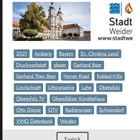
2021
Amberg
Bayern
Dr. Christina Lanzl
Druckwerkstatt
gbeer
Gerhard Beer
Gerhard Theo Beer
Heiner Riepl
Kebbel-Villa
Linolschnatt
Lithographie
Luhe
Oberpfalz
Oberpfalz TV
Oberpfälzer Künstlerhaus
Otto Dünne
OTV
Radierungen
Schwandorf
VINO Datenbank
Weiden
Zurück