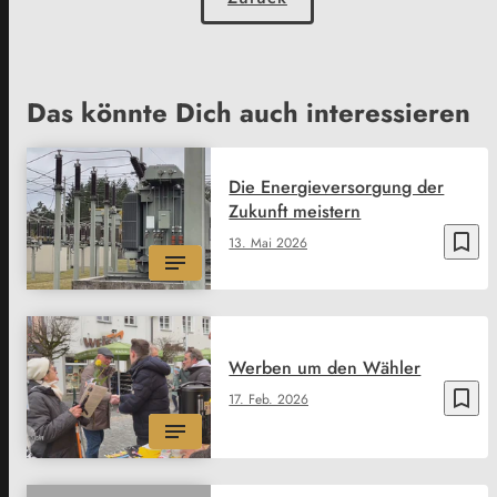
Das könnte Dich auch interessieren
Die Energieversorgung der
Zukunft meistern
bookmark_border
13. Mai 2026
Werben um den Wähler
bookmark_border
17. Feb. 2026