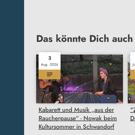
Das könnte Dich auch 
3
Aug. 2026
J
Kabarett und Musik „aus der
"
Raucherpause“ - Nowak beim
D
Kultursommer in Schwandorf