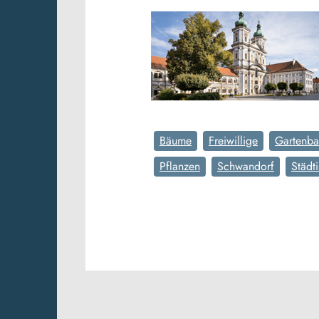
Bäume
Freiwillige
Gartenba
Pflanzen
Schwandorf
Städt