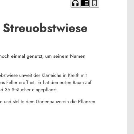
headphones
chrome_reader_mode
bookmark_border
 Streuobstwiese
 noch einmal genutzt, um seinem Namen
stwiese unweit der Klärteiche in Kreith mit
s Feller eröffnet: Er hat den ersten Baum auf
d 36 Sträucher eingepflanzt.
en und stellte dem Gartenbauverein die Pflanzen