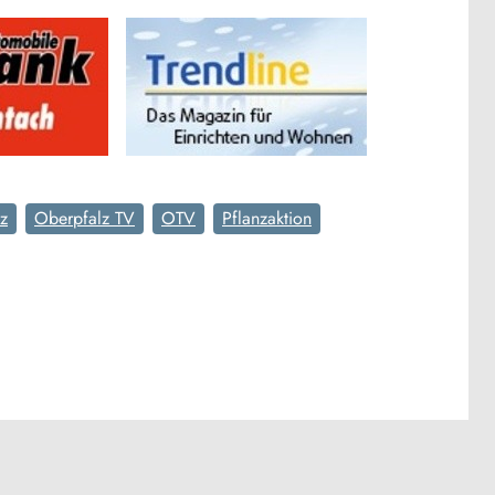
z
Oberpfalz TV
OTV
Pflanzaktion