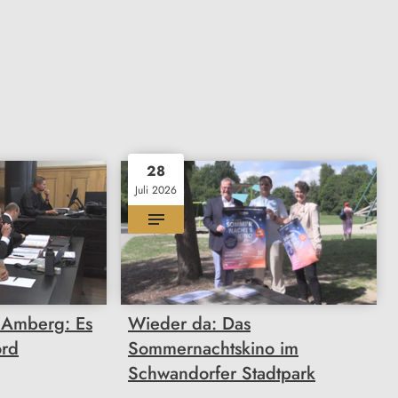
28
Juli 2026
t Amberg: Es
Wieder da: Das
ord
Sommernachtskino im
Schwandorfer Stadtpark