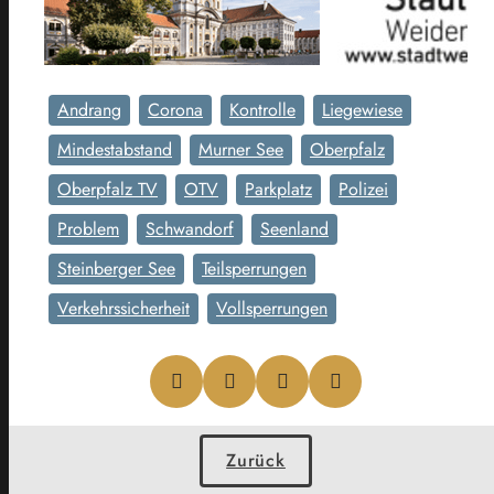
Andrang
Corona
Kontrolle
Liegewiese
Mindestabstand
Murner See
Oberpfalz
Oberpfalz TV
OTV
Parkplatz
Polizei
Problem
Schwandorf
Seenland
Steinberger See
Teilsperrungen
Verkehrssicherheit
Vollsperrungen
Zurück