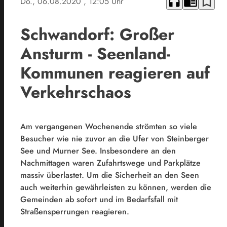
headphones
chrome_reader_mode
bookmark_border
Do., 06.08.2020
, 12:05 Uhr
Schwandorf: Großer
Ansturm - Seenland-
Kommunen reagieren auf
Verkehrschaos
Am vergangenen Wochenende strömten so viele
Besucher wie nie zuvor an die Ufer von Steinberger
See und Murner See. Insbesondere an den
Nachmittagen waren Zufahrtswege und Parkplätze
massiv überlastet. Um die Sicherheit an den Seen
auch weiterhin gewährleisten zu können, werden die
Gemeinden ab sofort und im Bedarfsfall mit
Straßensperrungen reagieren.