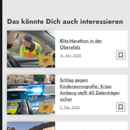
Das könnte Dich auch interessieren
Blitz-Marathon in der
Oberpfalz
bookmark_border
16. Apr. 2026
Schlag gegen
Kinderpornografie: Kripo
Amberg stellt 40 Datenträger
sicher
bookmark_border
2. Feb. 2026