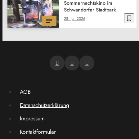
Sommernachtskino im
Schwandorfer Stadtpark
bookmark_border
28. Juli 2026
AGB
Datenschutzerklärung
Impressum
Kontaktformular