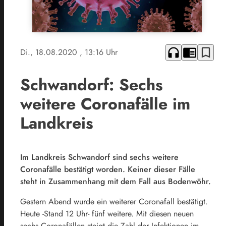
headphones
chrome_reader_mode
bookmark_border
Di., 18.08.2020
, 13:16 Uhr
Schwandorf: Sechs
weitere Coronafälle im
Landkreis
Im Landkreis Schwandorf sind sechs weitere
Coronafälle bestätigt worden. Keiner dieser Fälle
steht in Zusammenhang mit dem Fall aus Bodenwöhr.
Gestern Abend wurde ein weiterer Coronafall bestätigt.
Heute -Stand 12 Uhr- fünf weitere. Mit diesen neuen
sechs Coronafällen steigt die Zahl der Infektionen im