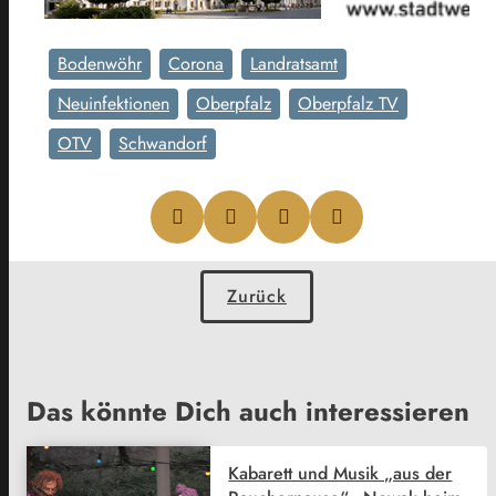
Bodenwöhr
Corona
Landratsamt
Neuinfektionen
Oberpfalz
Oberpfalz TV
OTV
Schwandorf
Zurück
Das könnte Dich auch interessieren
Kabarett und Musik „aus der