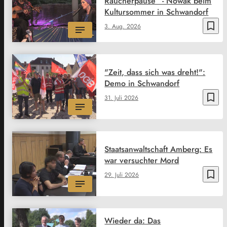
Raucherpause“ - Nowak beim
Kultursommer in Schwandorf
bookmark_border
3. Aug. 2026
"Zeit, dass sich was dreht!":
Demo in Schwandorf
bookmark_border
31. Juli 2026
Staatsanwaltschaft Amberg: Es
war versuchter Mord
bookmark_border
29. Juli 2026
Wieder da: Das