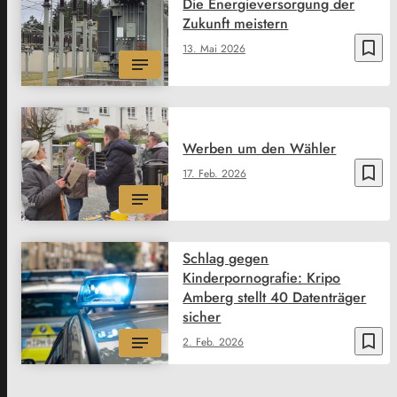
Die Energieversorgung der
Zukunft meistern
bookmark_border
13. Mai 2026
Werben um den Wähler
bookmark_border
17. Feb. 2026
Schlag gegen
Kinderpornografie: Kripo
Amberg stellt 40 Datenträger
sicher
bookmark_border
2. Feb. 2026