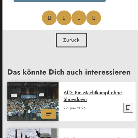
Zurück
Das könnte Dich auch interessieren
AfD: Ein Machtkampf ohne
Showdown
bookmark_border
22. Juni 2026