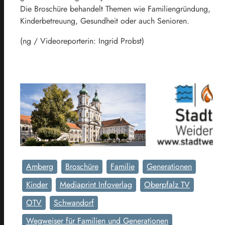
Die Broschüre behandelt Themen wie Familiengründung,
Kinderbetreuung, Gesundheit oder auch Senioren.
(ng / Videoreporterin: Ingrid Probst)
Amberg
Broschüre
Familie
Generationen
Kinder
Mediaprint Infoverlag
Oberpfalz TV
OTV
Schwandorf
Wegweiser für Familien und Generationen