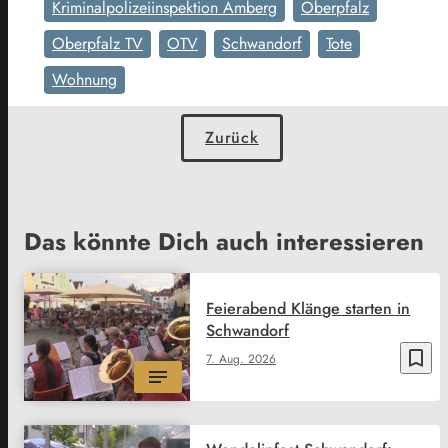
Kriminalpolizeiinspektion Amberg
Oberpfalz
Oberpfalz TV
OTV
Schwandorf
Tote
Wohnung
Zurück
Das könnte Dich auch interessieren
Feierabend Klänge starten in
Schwandorf
bookmark_border
7. Aug. 2026