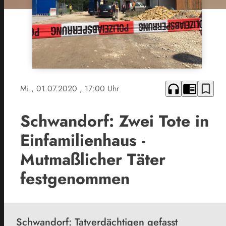
headphones
chrome_reader_mode
bookmark_border
Mi., 01.07.2020
, 17:00 Uhr
Schwandorf: Zwei Tote in
Einfamilienhaus -
Mutmaßlicher Täter
festgenommen
Schwandorf: Tatverdächtigen gefasst