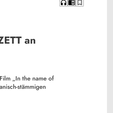
headphones
chrome_reader_mode
bookmark_border
ZETT an
ilm „In the name of
ranisch-stämmigen