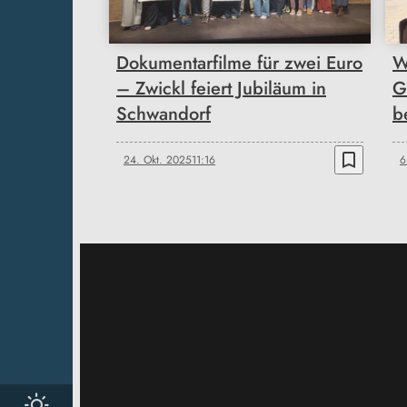
Dokumentarfilme für zwei Euro
W
– Zwickl feiert Jubiläum in
G
Schwandorf
b
bookmark_border
24. Okt. 2025
11:16
6