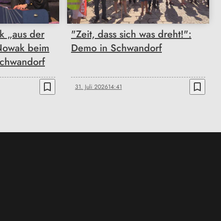
k „aus der
"Zeit, dass sich was dreht!":
Nowak beim
Demo in Schwandorf
Schwandorf
bookmark_border
bookmark_border
31. Juli 2026
14:41