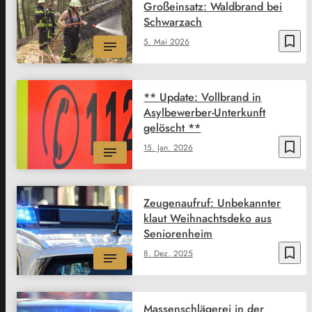
Großeinsatz: Waldbrand bei
Schwarzach
bookmark_border
5. Mai 2026
** Update: Vollbrand in
Asylbewerber-Unterkunft
gelöscht **
bookmark_border
15. Jan. 2026
Zeugenaufruf: Unbekannter
klaut Weihnachtsdeko aus
Seniorenheim
bookmark_border
8. Dez. 2025
Massenschlägerei in der