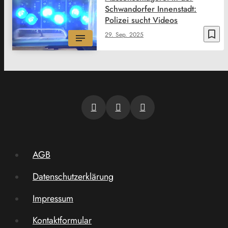
Schwandorfer Innenstadt:
Polizei sucht Videos
bookmark_border
29. Sep. 2025
AGB
Datenschutzerklärung
Impressum
Kontaktformular