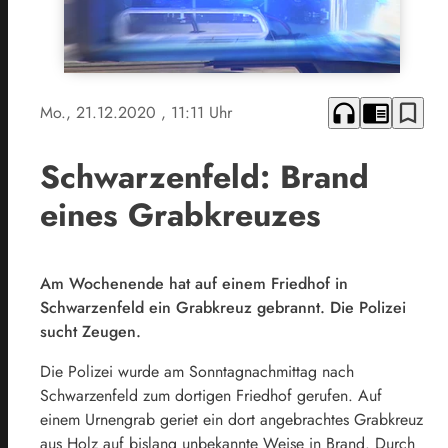
headphones
chrome_reader_mode
bookmark_border
Mo., 21.12.2020
, 11:11 Uhr
Schwarzenfeld: Brand
eines Grabkreuzes
Am Wochenende hat auf einem Friedhof in
Schwarzenfeld ein Grabkreuz gebrannt. Die Polizei
sucht Zeugen.
Die Polizei wurde am Sonntagnachmittag nach
Schwarzenfeld zum dortigen Friedhof gerufen. Auf
einem Urnengrab geriet ein dort angebrachtes Grabkreuz
aus Holz auf bislang unbekannte Weise in Brand. Durch