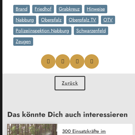
Brand
Friedhof
Grabkreuz
Hinweise
Nabburg
Oberpfalz
Oberpfalz TV
OTV
Polizeiinspektion Nabburg
Schwarzenfeld
Zeugen
Zurück
Das könnte Dich auch interessieren
300 Einsatzkräfte im