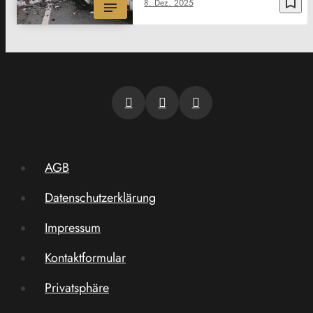
bookmark_border
8. Dez. 2025
AGB
Datenschutzerklärung
Impressum
Kontaktformular
Privatsphäre