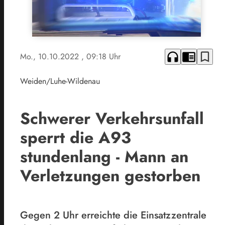
headphones
chrome_reader_mode
bookmark_border
Mo., 10.10.2022
, 09:18 Uhr
Weiden/Luhe-Wildenau
Schwerer Verkehrsunfall
sperrt die A93
stundenlang - Mann an
Verletzungen gestorben
Gegen 2 Uhr erreichte die Einsatzzentrale