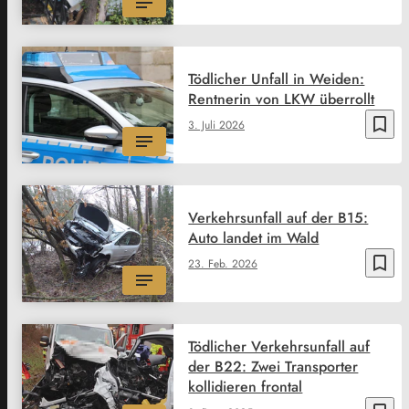
Tödlicher Unfall in Weiden:
Rentnerin von LKW überrollt
bookmark_border
3. Juli 2026
Verkehrsunfall auf der B15:
Auto landet im Wald
bookmark_border
23. Feb. 2026
Tödlicher Verkehrsunfall auf
der B22: Zwei Transporter
kollidieren frontal