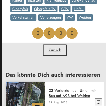
Fahrer
Insassen
Krankenhaus
Luhe-Wildenau
Oberpfalz
Oberpfalz TV
OTV
Unfall
Verkehrsunfall
Verletzungen
VW
Weiden
Zurück
Das könnte Dich auch interessieren
32 Verletzte nach Unfall mit
Bus auf A93 bei Weiden
bookmark_border
29. Aug. 2025