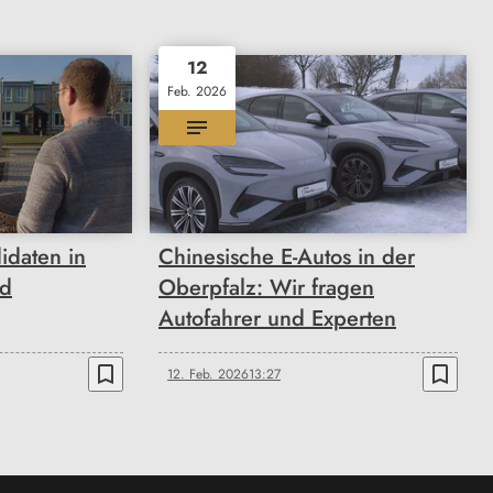
12
Feb. 2026
idaten in
Chinesische E-Autos in der
nd
Oberpfalz: Wir fragen
Autofahrer und Experten
bookmark_border
bookmark_border
12. Feb. 2026
13:27