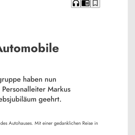
headphones
chrome_reader_mode
bookmark_border
 Automobile
sgruppe haben nun
 Personalleiter Markus
ebsjubiläum geehrt.
 des Autohauses. Mit einer gedanklichen Reise in