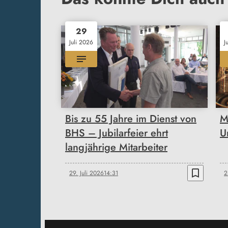
29
Juli 2026
J
Bis zu 55 Jahre im Dienst von
M
BHS – Jubilarfeier ehrt
U
langjährige Mitarbeiter
bookmark_border
29. Juli 2026
14:31
2