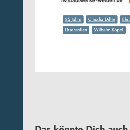
25 Jahre
Claudia Diller
Ehr
Ursensollen
Wilhelm Köppl
Das könnte Dich auch 