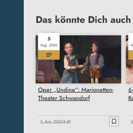
Das könnte Dich auch 
5
Aug. 2026
A
Oper „Undine“: Marionetten-
6
Theater Schwandorf
K
bookmark_border
5. Aug. 2026
14:49
5