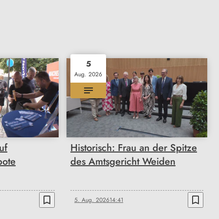
5
Aug. 2026
uf
Historisch: Frau an der Spitze
bote
des Amtsgericht Weiden
bookmark_border
bookmark_border
5. Aug. 2026
14:41