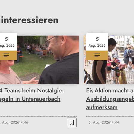
interessieren
5
5
ug. 2026
Aug. 2026
4 Teams beim Nostalgie-
Eis-Aktion macht a
egeln in Unterauerbach
Ausbildungsange
aufmerksam
bookmark_border
. Aug. 2026
14:46
5. Aug. 2026
14:44