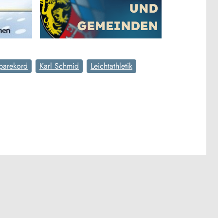
parekord
Karl Schmid
Leichtathletik