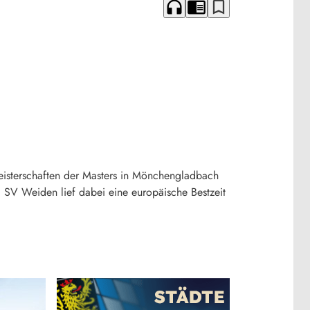
headphones
chrome_reader_mode
bookmark_border
Meisterschaften der Masters in Mönchengladbach
g SV Weiden lief dabei eine europäische Bestzeit