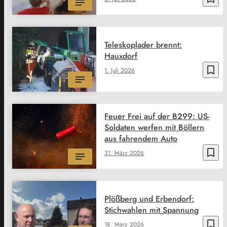
Teleskoplader brennt:
Hauxdorf
bookmark_border
1. Juli 2026
Feuer Frei auf der B299: US-
Soldaten werfen mit Böllern
aus fahrendem Auto
bookmark_border
31. März 2026
Plößberg und Erbendorf:
Stichwahlen mit Spannung
bookmark_border
18. März 2026