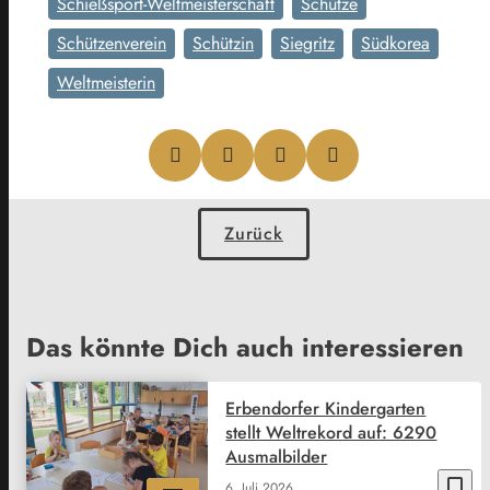
Schießsport-Weltmeisterschaft
Schütze
Schützenverein
Schützin
Siegritz
Südkorea
Weltmeisterin
Zurück
Das könnte Dich auch interessieren
Erbendorfer Kindergarten
stellt Weltrekord auf: 6290
Ausmalbilder
bookmark_border
6. Juli 2026