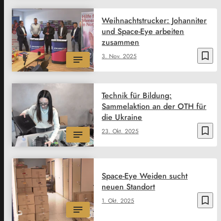
Weihnachtstrucker: Johanniter
und Space-Eye arbeiten
zusammen
bookmark_border
3. Nov. 2025
Technik für Bildung:
Sammelaktion an der OTH für
die Ukraine
bookmark_border
23. Okt. 2025
Space-Eye Weiden sucht
neuen Standort
bookmark_border
1. Okt. 2025