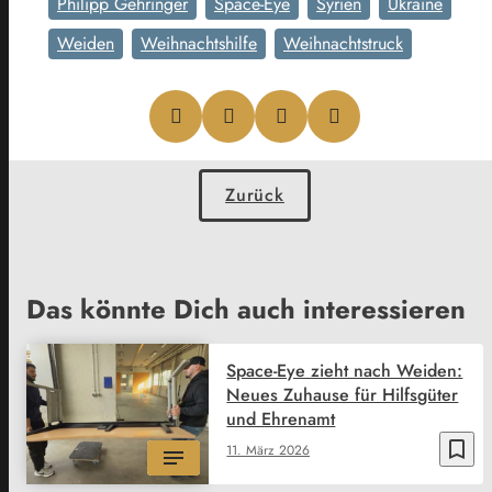
Philipp Gehringer
Space-Eye
Syrien
Ukraine
Weiden
Weihnachtshilfe
Weihnachtstruck
Zurück
Das könnte Dich auch interessieren
Space-Eye zieht nach Weiden:
Neues Zuhause für Hilfsgüter
und Ehrenamt
bookmark_border
11. März 2026