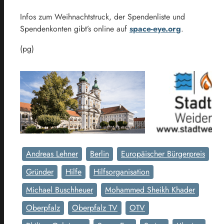
Infos zum Weihnachtstruck, der Spendenliste und
Spendenkonten gibt’s online auf
space-eye.org
.
(pg)
Andreas Lehner
Berlin
Europäischer Bürgerpreis
Gründer
Hilfe
Hilfsorganisation
Michael Buschheuer
Mohammed Sheikh Khader
Oberpfalz
Oberpfalz TV
OTV