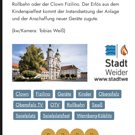
Rollbahn oder der Clown Fizilino. Der Erlös aus dem
Kinderspielfest kommt der Instandsetzung der Anlage
und der Anschaffung neuer Geräte zugute.
(kw/Kamera: Tobias Weiß)
Clown
Fizilino
Geräte
Kinder
Oberpfalz
Oberpfalz TV
OTV
Rollbahn
Spaß
Spielplatz
Spielplatzfest
Wernberg-Köblitz