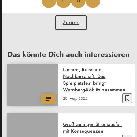
Zurück
Das könnte Dich auch interessieren
Lachen, Rutschen,
Nachbarschaft: Das
Spielplatzfest bringt
Wernberg-Köblitz zusammen
bookmark_border
20. Aug. 2025
Großräumiger Stromausfall
mit Konsequenzen