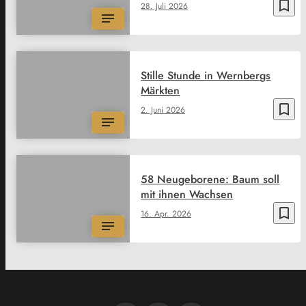
bookmark_border
28. Juli 2026
Stille Stunde in Wernbergs
Märkten
bookmark_border
2. Juni 2026
58 Neugeborene: Baum soll
mit ihnen Wachsen
bookmark_border
16. Apr. 2026