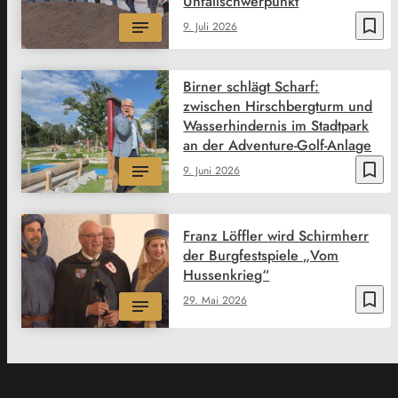
Unfallschwerpunkt
bookmark_border
9. Juli 2026
Birner schlägt Scharf:
zwischen Hirschbergturm und
Wasserhindernis im Stadtpark
an der Adventure-Golf-Anlage
bookmark_border
9. Juni 2026
Franz Löffler wird Schirmherr
der Burgfestspiele „Vom
Hussenkrieg“
bookmark_border
29. Mai 2026