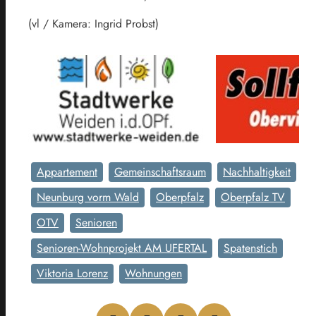
(vl / Kamera: Ingrid Probst)
Appartement
Gemeinschaftsraum
Nachhaltigkeit
Neunburg vorm Wald
Oberpfalz
Oberpfalz TV
OTV
Senioren
Senioren-Wohnprojekt AM UFERTAL
Spatenstich
Viktoria Lorenz
Wohnungen