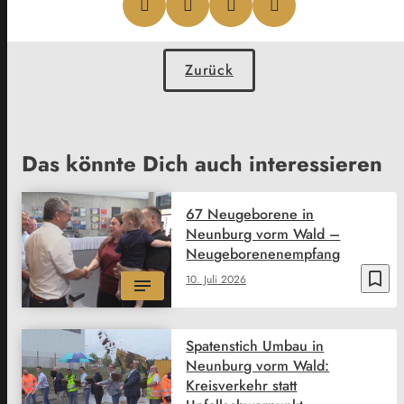
Zurück
Das könnte Dich auch interessieren
67 Neugeborene in
Neunburg vorm Wald –
Neugeborenenempfang
bookmark_border
10. Juli 2026
Spatenstich Umbau in
Neunburg vorm Wald:
Kreisverkehr statt