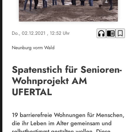
headphones
chrome_reader_mode
bookmark_border
Do., 02.12.2021
, 12:52 Uhr
Neunburg vorm Wald
Spatenstich für Senioren-
Wohnprojekt AM
UFERTAL
19 barrierefreie Wohnungen für Menschen,
die ihr Leben im Alter gemeinsam und
selbstbestimmt gestalten wollen. Diese