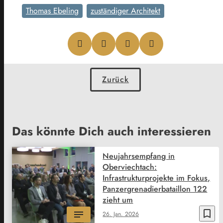
Thomas Ebeling
zuständiger Architekt
Zurück
Das könnte Dich auch interessieren
Neujahrsempfang in
Oberviechtach:
Infrastrukturprojekte im Fokus,
Panzergrenadierbataillon 122
zieht um
bookmark_border
26. Jan. 2026