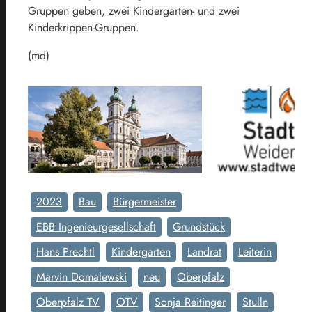
Gruppen geben, zwei Kindergarten- und zwei
Kinderkrippen-Gruppen.
(md)
2023
Bau
Bürgermeister
EBB Ingenieurgesellschaft
Grundstück
Hans Prechtl
Kindergarten
Landrat
Leiterin
Marvin Domalewski
neu
Oberpfalz
Oberpfalz TV
OTV
Sonja Reitinger
Stulln