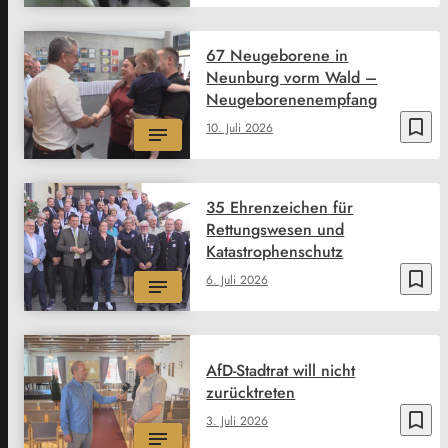
67 Neugeborene in
Neunburg vorm Wald –
Neugeborenenempfang
bookmark_border
10. Juli 2026
35 Ehrenzeichen für
Rettungswesen und
Katastrophenschutz
bookmark_border
6. Juli 2026
AfD-Stadtrat will nicht
zurücktreten
bookmark_border
3. Juli 2026