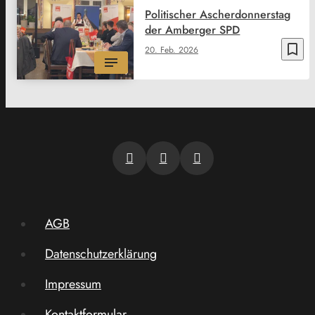
Politischer Ascherdonnerstag
der Amberger SPD
bookmark_border
20. Feb. 2026
AGB
Datenschutzerklärung
Impressum
Kontaktformular