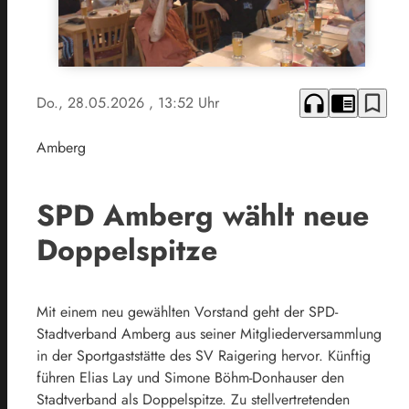
headphones
chrome_reader_mode
bookmark_border
Do., 28.05.2026
, 13:52 Uhr
Amberg
SPD Amberg wählt neue
Doppelspitze
Mit einem neu gewählten Vorstand geht der SPD-
Stadtverband Amberg aus seiner Mitgliederversammlung
in der Sportgaststätte des SV Raigering hervor. Künftig
führen Elias Lay und Simone Böhm-Donhauser den
Stadtverband als Doppelspitze. Zu stellvertretenden