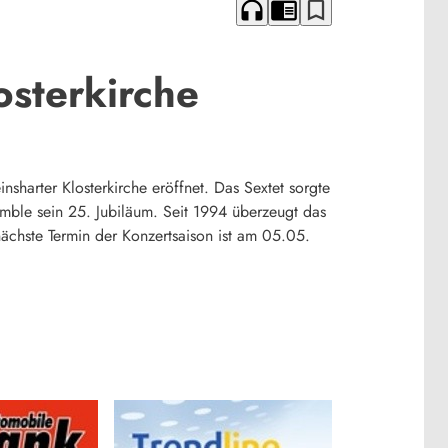
headphones
chrome_reader_mode
bookmark_border
osterkirche
nsharter Klosterkirche eröffnet. Das Sextet sorgte
nsemble sein 25. Jubiläum. Seit 1994 überzeugt das
chste Termin der Konzertsaison ist am 05.05.