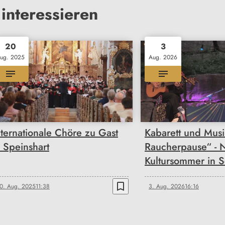
interessieren
20
3
ug. 2025
Aug. 2026
nternationale Chöre zu Gast
Kabarett und Musi
n Speinshart
Raucherpause“ - 
Kultursommer in 
bookmark_border
0. Aug. 2025
11:38
3. Aug. 2026
16:16