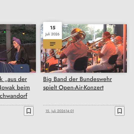
15
Juli 2026
k „aus der
Big Band der Bundeswehr
Nowak beim
spielt Open-Air-Konzert
Schwandorf
bookmark_border
bookmark_border
15. Juli 2026
14:01