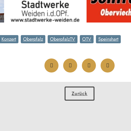
Konzert
Oberpfalz
OberpfalzTV
OTV
Speinshart
Zurück