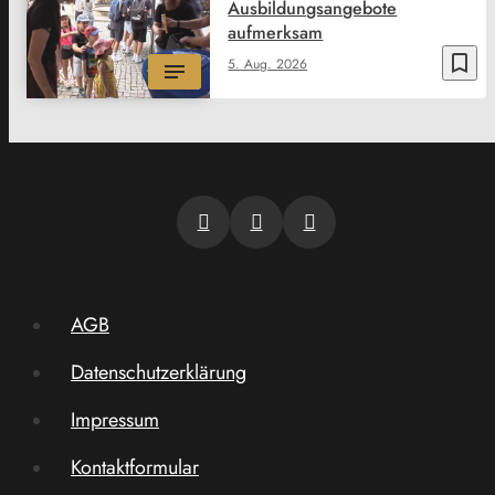
Ausbildungsangebote
aufmerksam
bookmark_border
5. Aug. 2026
AGB
Datenschutzerklärung
Impressum
Kontaktformular