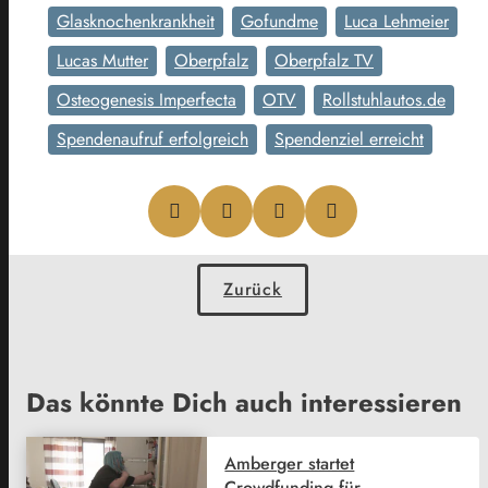
Glasknochenkrankheit
Gofundme
Luca Lehmeier
Lucas Mutter
Oberpfalz
Oberpfalz TV
Osteogenesis Imperfecta
OTV
Rollstuhlautos.de
Spendenaufruf erfolgreich
Spendenziel erreicht
Zurück
Das könnte Dich auch interessieren
Amberger startet
Crowdfunding für