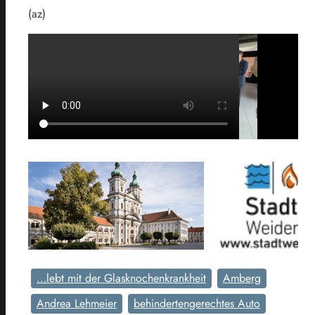
(az)
…lebt mit der Glasknochenkrankheit
Amberg
Andrea Lehmeier
behindertengerechtes Auto