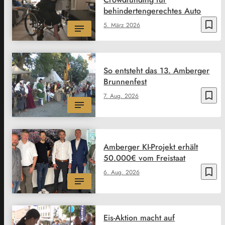
behindertengerechtes Auto
bookmark_border
5. März 2026
So entsteht das 13. Amberger
Brunnenfest
bookmark_border
7. Aug. 2026
Amberger KI-Projekt erhält
50.000€ vom Freistaat
bookmark_border
6. Aug. 2026
Eis-Aktion macht auf