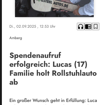
headphones
chrome_reader_mode
bookmark_border
Di., 02.09.2025
, 12:53 Uhr
Amberg
Spendenaufruf
erfolgreich: Lucas (17)
Familie holt Rollstuhlauto
ab
Ein großer Wunsch geht in Erfüllung: Luca