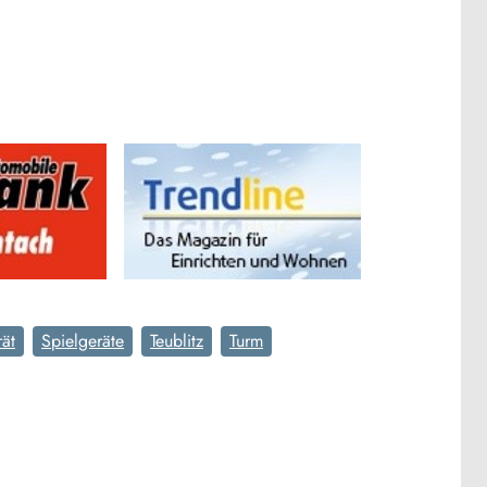
rät
Spielgeräte
Teublitz
Turm