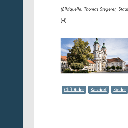
(Bildquelle: Thomas Stegerer, Stadt
(vl)
Cliff Rider
Katzdorf
Kinder