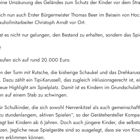
 eine Umzäunung des Geländes zum Schutz der Kinder vor dem Stra
h nun auch Erster Bürgermeister Thomas Beer im Beisein von Hoch
uhofmitarbeiter Christoph Arndt vor Ort.
t es nicht nur gelungen, den Bestand zu erhalten, sondern das Spi
z
aufen sich auf rund 20.000 Euro.
n der Turm mit Rutsche, die bisherige Schaukel und das Drehkaruss
. Dazu zählt ein Tipi-Karussell, das zugleich inklusionsgerecht ist,
s neue Highlight am Spielplatz. Damit ist es Kindern im Grundschula
n auf einem Stab zu schwingen.
 für Schulkinder, die sich sowohl Nervenkitzel als auch gemeinschaft
zu stundenlangem, aktiven Spielen“, so der Gerätehersteller Kompa
iegt bei Kindern ab 6 Jahren. Doch auch jüngere Kinder, die selbsts
tzen. Jegliche neue Spielgeräte sind so ausgelegt, dass sie von Ki
ern erklimmen können.