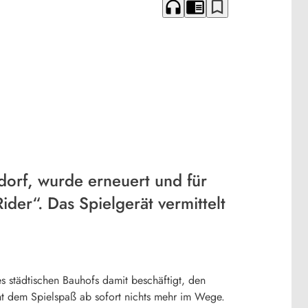
headphones
chrome_reader_mode
bookmark_border
tzdorf, wurde erneuert und für
ider“. Das Spielgerät vermittelt
 städtischen Bauhofs damit beschäftigt, den
teht dem Spielspaß ab sofort nichts mehr im Wege.