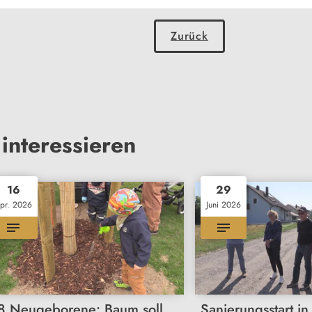
Zurück
interessieren
16
29
pr. 2026
Juni 2026
8 Neugeborene: Baum soll
Sanierungsstart in