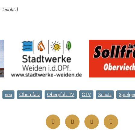
 Teublitz)
neu
Oberpfalz
Oberpfalz TV
OTV
Schutz
Spielge