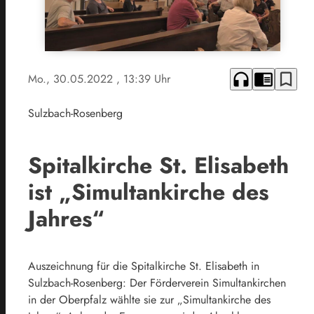
headphones
chrome_reader_mode
bookmark_border
Mo., 30.05.2022
, 13:39 Uhr
Sulzbach-Rosenberg
Spitalkirche St. Elisabeth
ist „Simultankirche des
Jahres“
Auszeichnung für die Spitalkirche St. Elisabeth in
Sulzbach-Rosenberg: Der Förderverein Simultankirchen
in der Oberpfalz wählte sie zur „Simultankirche des