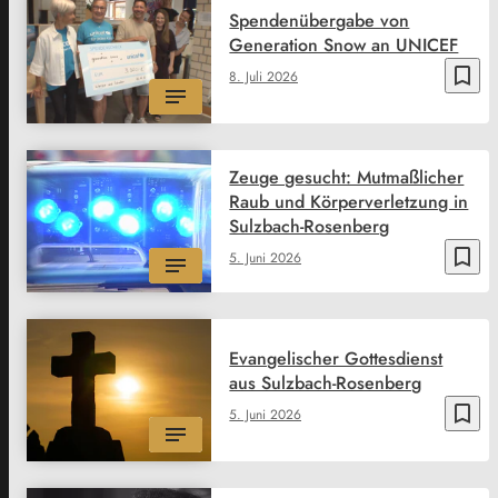
Spendenübergabe von
Generation Snow an UNICEF
bookmark_border
8. Juli 2026
Zeuge gesucht: Mutmaßlicher
Raub und Körperverletzung in
Sulzbach-Rosenberg
bookmark_border
5. Juni 2026
Evangelischer Gottesdienst
aus Sulzbach-Rosenberg
bookmark_border
5. Juni 2026