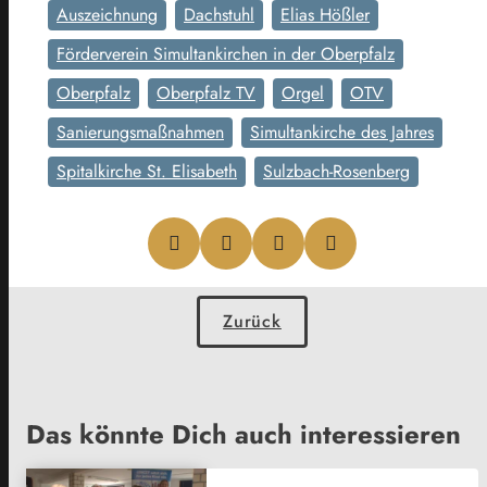
Auszeichnung
Dachstuhl
Elias Hößler
Förderverein Simultankirchen in der Oberpfalz
Oberpfalz
Oberpfalz TV
Orgel
OTV
Sanierungsmaßnahmen
Simultankirche des Jahres
Spitalkirche St. Elisabeth
Sulzbach-Rosenberg
Zurück
Das könnte Dich auch interessieren