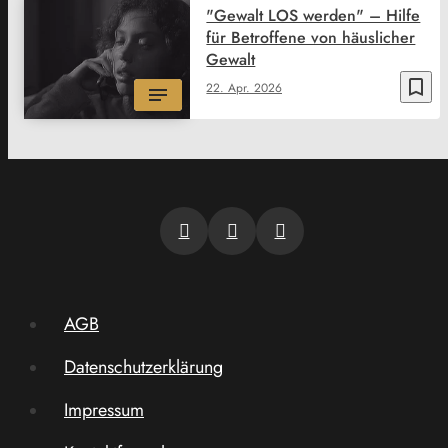
"Gewalt LOS werden" – Hilfe
für Betroffene von häuslicher
Gewalt
bookmark_border
22. Apr. 2026
AGB
Datenschutzerklärung
Impressum