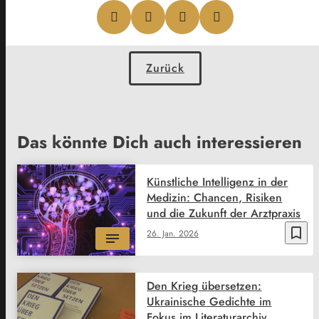
Zurück
Das könnte Dich auch interessieren
Künstliche Intelligenz in der
Medizin: Chancen, Risiken
und die Zukunft der Arztpraxis
bookmark_border
26. Jan. 2026
Den Krieg übersetzen:
Ukrainische Gedichte im
Fokus im Literaturarchiv