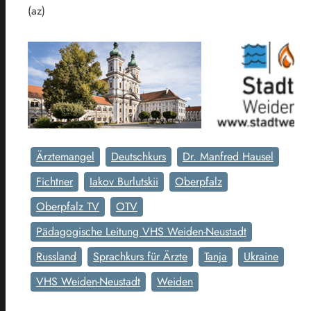
(az)
Ärztemangel
Deutschkurs
Dr. Manfred Hausel
Fichtner
Iakov Burlutskii
Oberpfalz
Oberpfalz TV
OTV
Pädagogische Leitung VHS Weiden-Neustadt
Russland
Sprachkurs für Ärzte
Tanja
Ukraine
VHS Weiden-Neustadt
Weiden