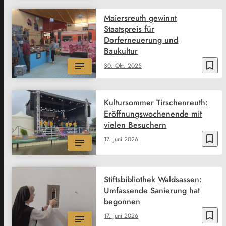
Maiersreuth gewinnt
Staatspreis für
Dorferneuerung und
Baukultur
bookmark_border
30. Okt. 2025
Kultursommer Tirschenreuth:
Eröffnungswochenende mit
vielen Besuchern
bookmark_border
17. Juni 2026
Stiftsbibliothek Waldsassen:
Umfassende Sanierung hat
begonnen
bookmark_border
17. Juni 2026