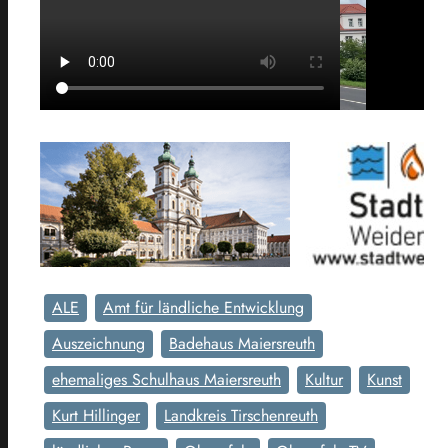
ALE
Amt für ländliche Entwicklung
Auszeichnung
Badehaus Maiersreuth
ehemaliges Schulhaus Maiersreuth
Kultur
Kunst
Kurt Hillinger
Landkreis Tirschenreuth