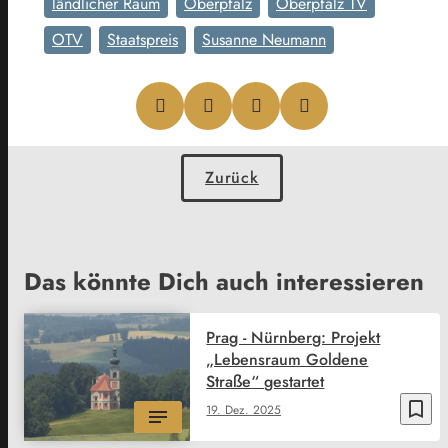
ländlicher Raum
Oberpfalz
Oberpfalz TV
OTV
Staatspreis
Susanne Neumann
Zurück
Das könnte Dich auch interessieren
Prag - Nürnberg: Projekt
„Lebensraum Goldene
Straße“ gestartet
bookmark_border
19. Dez. 2025