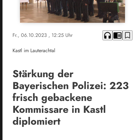
headphones
chrome_reader_mode
bookmark_border
Fr., 06.10.2023
, 12:25 Uhr
Kastl im Lauterachtal
Stärkung der
Bayerischen Polizei: 223
frisch gebackene
Kommissare in Kastl
diplomiert