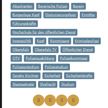
Absolventen
Bayerische Polizei
Bayern
Burganlage Kastl
Diplomierungsfeier
Ermittler
Führungskräfte
Hochschule für den öffentlichen Dienst
Innenpolitik
Kastl
Kommissare
Kriminalpolizei
Oberpfalz
Oberpfalz TV
Öffentlicher Dienst
OTV
Polizeiausbildung
Polizeikommissar
Polizeipräsidium
Polizeistudium
Sandro Kirchner
Sicherheit
Sicherheitskräfte
Staatssekretär
Strafrecht
Studium