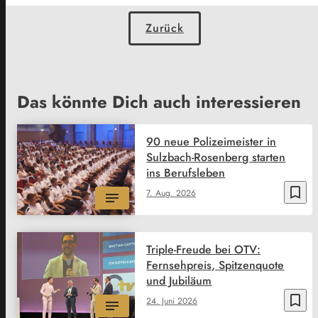
Zurück
Das könnte Dich auch interessieren
90 neue Polizeimeister in
Sulzbach-Rosenberg starten
ins Berufsleben
bookmark_border
7. Aug. 2026
Triple-Freude bei OTV:
Fernsehpreis, Spitzenquote
und Jubiläum
bookmark_border
24. Juni 2026