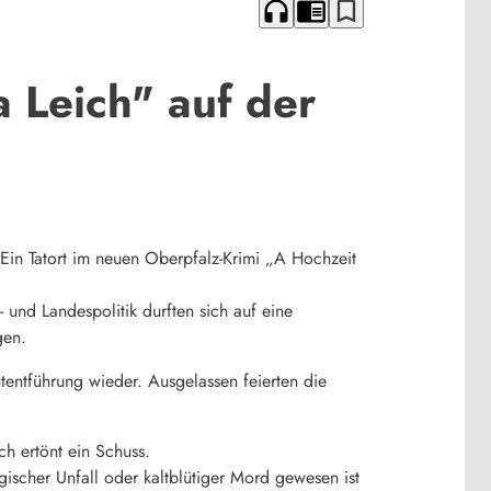
headphones
chrome_reader_mode
bookmark_border
 Leich" auf der
 Ein Tatort im neuen Oberpfalz-Krimi „A Hochzeit
nd Landespolitik durften sich auf eine
gen.
utentführung wieder. Ausgelassen feierten die
h ertönt ein Schuss.
gischer Unfall oder kaltblütiger Mord gewesen ist