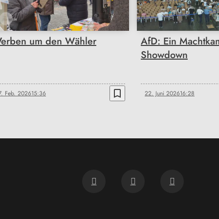
erben um den Wähler
AfD: Ein Machtka
Showdown
bookmark_border
7. Feb. 2026
15:36
22. Juni 2026
16:28