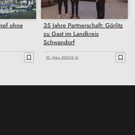
mpf ohne
35 Jahre Partnerschaft: Görlitz
zu Gast im Landkreis
Schwandorf
bookmark_border
bookmark_border
30. März 2026
15:16