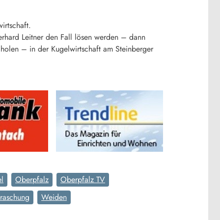
irtschaft.
rhard Leitner den Fall lösen werden – dann
 holen – in der Kugelwirtschaft am Steinberger
l
Oberpfalz
Oberpfalz TV
raschung
Weiden