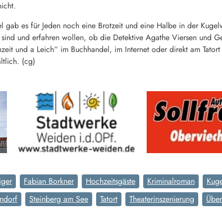
icht.
gab es für Jeden noch eine Brotzeit und eine Halbe in der Kugelw
ind und erfahren wollen, ob die Detektive Agathe Viersen und Ge
eit und a Leich“ im Buchhandel, im Internet oder direkt am Tatort
tlich. (cg)
iger
Fabian Borkner
Hochzeitsgäste
Kriminalroman
Kuge
ndorf
Steinberg am See
Tatort
Theaterinszenierung
Über