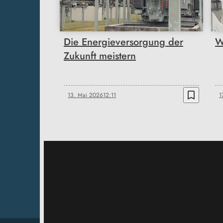
Die Energieversorgung der
W
Zukunft meistern
bookmark_border
13. Mai 2026
12:11
1