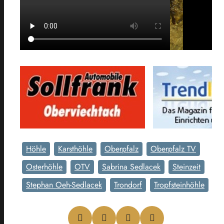
Höhle
Karsthöhle
Oberpfalz
Oberpfalz TV
Osterhöhle
OTV
Sabrina Sedlacek
Steinzeit
Stephan Oeh-Sedlacek
Trondorf
Tropfsteinhöhle