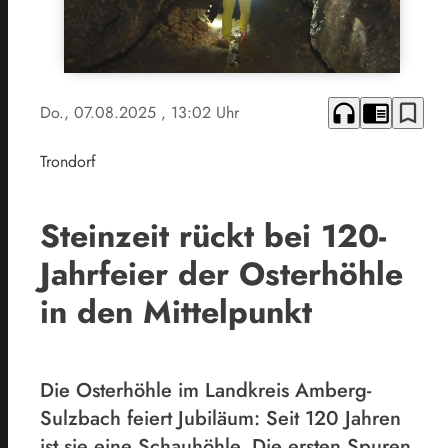
headphones
chrome_reader_mode
bookmark_border
Do., 07.08.2025
, 13:02 Uhr
Trondorf
Steinzeit rückt bei 120-
Jahrfeier der Osterhöhle
in den Mittelpunkt
Die Osterhöhle im Landkreis Amberg-
Sulzbach feiert Jubiläum: Seit 120 Jahren
ist sie eine Schauhöhle. Die ersten Spuren