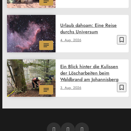
Urlaub dahoam: Eine Reise
durchs Universum
bookmark_border
4. Aug. 2026
Ein Blick hinter die Kulissen
der Löscharbeiten beim
Waldbrand am Johannisberg
bookmark_border
3. Aug. 2026