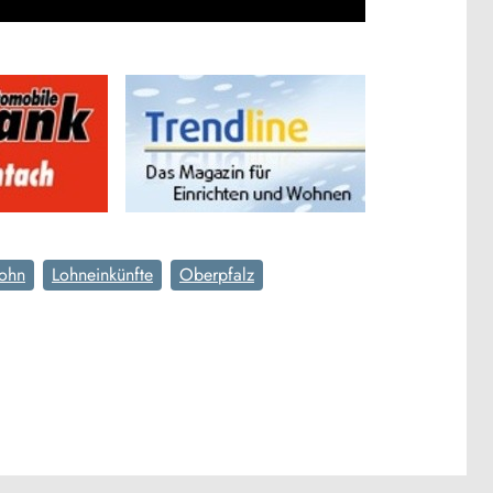
ohn
Lohneinkünfte
Oberpfalz