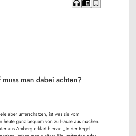
headphones
chrome_reader_mode
bookmark_border
f muss man dabei achten?
ele aber unterschätzen, ist was sie vom
an heute ganz bequem von zu Hause aus machen.
er aus Amberg erklärt hierzu: „In der Regel
 machen. Wenn man weitere Einkunftsarten oder