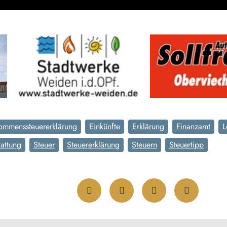
ommenssteuererklärung
Einkünfte
Erklärung
Finanzamt
L
tattung
Steuer
Steuererklärung
Steuern
Steuertipp