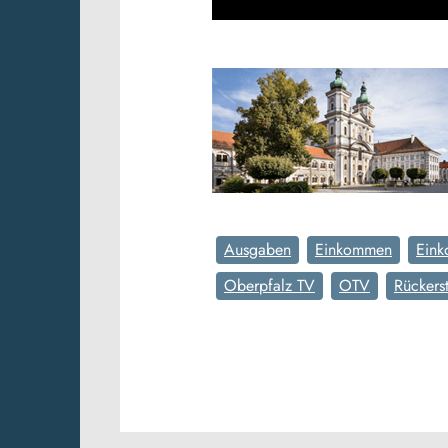
Ausgaben
Einkommen
Eink
Oberpfalz TV
OTV
Rückers