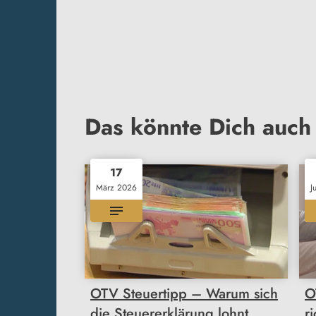
Das könnte Dich auch 
17
März 2026
J
OTV Steuertipp – Warum sich
O
die Steuererklärung lohnt
r