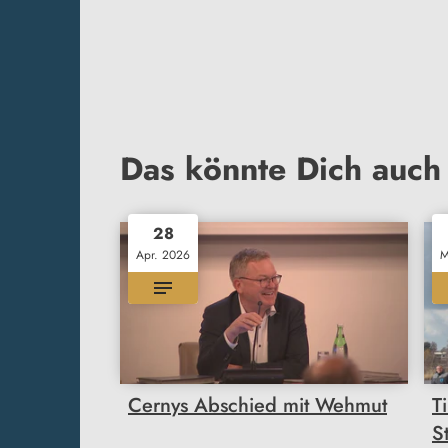
Das könnte Dich auch 
28
Apr. 2026
M
Cernys Abschied mit Wehmut
T
S