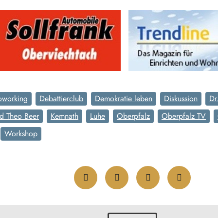
oworking
Debattierclub
Demokratie leben
Diskussion
Dr
d Theo Beer
Kemnath
Luhe
Oberpfalz
Oberpfalz TV
Workshop