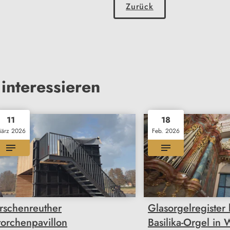
Zurück
interessieren
11
18
ärz 2026
Feb. 2026
irschenreuther
Glasorgelregister 
torchenpavillon
Basilika-Orgel in