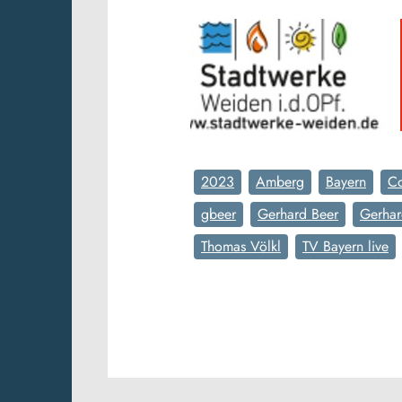
2023
Amberg
Bayern
C
gbeer
Gerhard Beer
Gerhar
Thomas Völkl
TV Bayern live