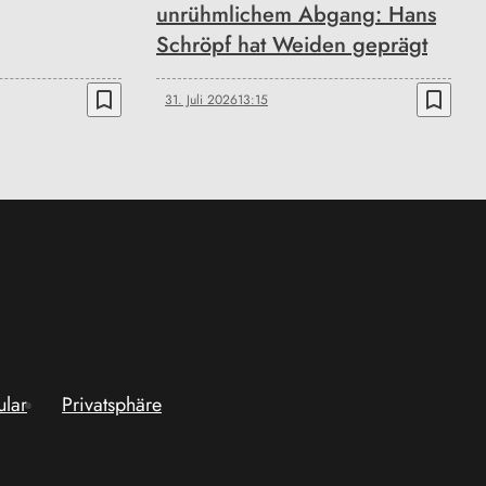
unrühmlichem Abgang: Hans
Schröpf hat Weiden geprägt
bookmark_border
bookmark_border
31. Juli 2026
13:15
ular
Privatsphäre