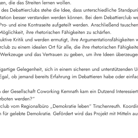
, die das Streiten lernen wollen.
t des Debattierclubs stehe die Idee, dass unterschiedliche Standpu
tation besser verstanden werden können. Bei dem Debattierclub we
 Pro- und eine Kontraseite aufgeteilt werden. Anschließend tausche
öglichkeit, ihre rhetorischen Fähigkeiten zu schärfen.
uktive Kritik und werden ermutigt, ihre Argumentationsfähigkeiten 
lub zu einem idealen Ort für alle, die ihre rhetorischen Fähigkeit
e Werkzeuge und das Vertrauen zu geben, um ihre Ideen überzeugen
zigartige Gelegenheit, sich in einem sicheren und unterstützenden U
 Egal, ob jemand bereits Erfahrung im Debattieren habe oder einfac
 der Gesellschaft Coworking Kemnath kam ein Dutzend Interessierte
verboten werden?“
erclub vom Regionalbüro „Demokratie leben“ Tirschenreuth. Koordin
ein für gelebte Demokratie. Gefördert wird das Projekt mit Mitteln