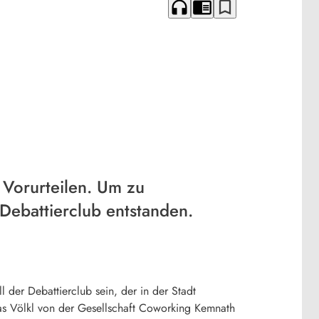
headphones
chrome_reader_mode
bookmark_border
 Vorurteilen. Um zu
Debattierclub entstanden.
 der Debattierclub sein, der in der Stadt
as Völkl von der Gesellschaft Coworking Kemnath