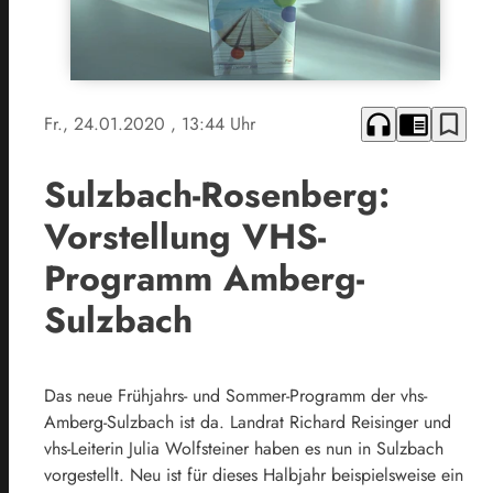
headphones
chrome_reader_mode
bookmark_border
Fr., 24.01.2020
, 13:44 Uhr
Sulzbach-Rosenberg:
Vorstellung VHS-
Programm Amberg-
Sulzbach
Das neue Frühjahrs- und Sommer-Programm der vhs-
Amberg-Sulzbach ist da. Landrat Richard Reisinger und
vhs-Leiterin Julia Wolfsteiner haben es nun in Sulzbach
vorgestellt. Neu ist für dieses Halbjahr beispielsweise ein