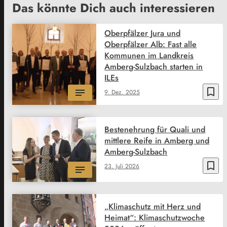
Das könnte Dich auch interessieren
Oberpfälzer Jura und
Oberpfälzer Alb: Fast alle
Kommunen im Landkreis
Amberg-Sulzbach starten in
ILEs
bookmark_border
9. Dez. 2025
Bestenehrung für Quali und
mittlere Reife in Amberg und
Amberg-Sulzbach
bookmark_border
23. Juli 2026
„Klimaschutz mit Herz und
Heimat“: Klimaschutzwoche