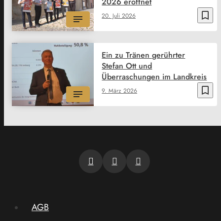
2026 eröffnet
bookmark_border
20. Juli 2026
Ein zu Tränen gerührter
Stefan Ott und
Überraschungen im Landkreis
bookmark_border
9. März 2026
AGB