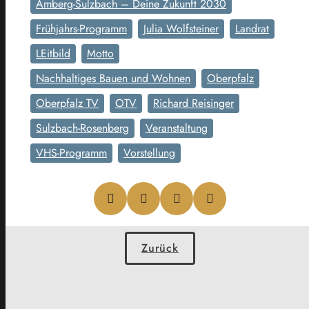
Amberg-Sulzbach – Deine Zukunft 2030
Frühjahrs-Programm
Julia Wolfsteiner
Landrat
LEitbild
Motto
Nachhaltiges Bauen und Wohnen
Oberpfalz
Oberpfalz TV
OTV
Richard Reisinger
Sulzbach-Rosenberg
Veranstaltung
VHS-Programm
Vorstellung
Zurück