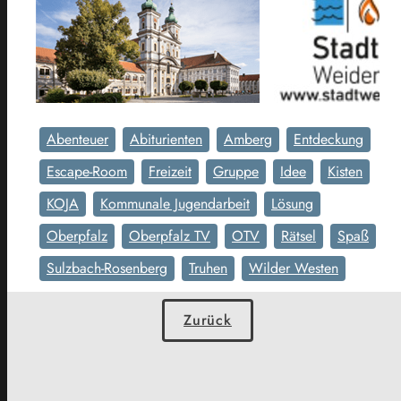
Abenteuer
Abiturienten
Amberg
Entdeckung
Escape-Room
Freizeit
Gruppe
Idee
Kisten
KOJA
Kommunale Jugendarbeit
Lösung
Oberpfalz
Oberpfalz TV
OTV
Rätsel
Spaß
Sulzbach-Rosenberg
Truhen
Wilder Westen
Zurück