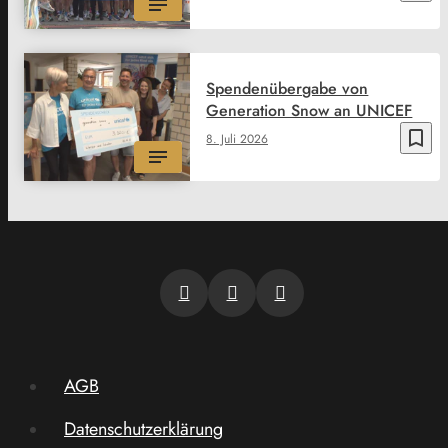
Spendenübergabe von
Generation Snow an UNICEF
bookmark_border
8. Juli 2026
AGB
Datenschutzerklärung