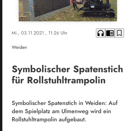
headphones
chrome_reader_mode
bookmark_border
Mi., 03.11.2021
, 11:26 Uhr
Weiden
Symbolischer Spatenstich
für Rollstuhltrampolin
Symbolischer Spatenstich in Weiden: Auf
dem Spielplatz am Ulmenweg wird ein
Rollstuhltrampolin aufgebaut.