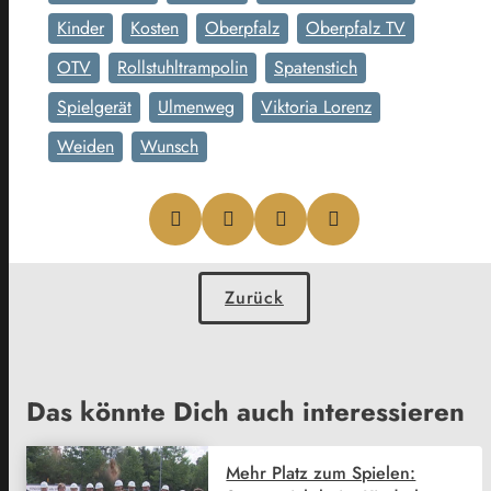
Kinder
Kosten
Oberpfalz
Oberpfalz TV
OTV
Rollstuhltrampolin
Spatenstich
Spielgerät
Ulmenweg
Viktoria Lorenz
Weiden
Wunsch
Zurück
Das könnte Dich auch interessieren
Mehr Platz zum Spielen: