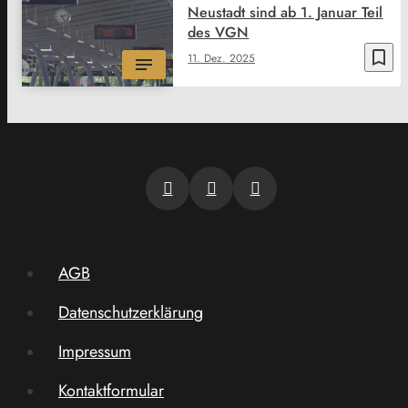
Neustadt sind ab 1. Januar Teil
des VGN
bookmark_border
11. Dez. 2025
AGB
Datenschutzerklärung
Impressum
Kontaktformular