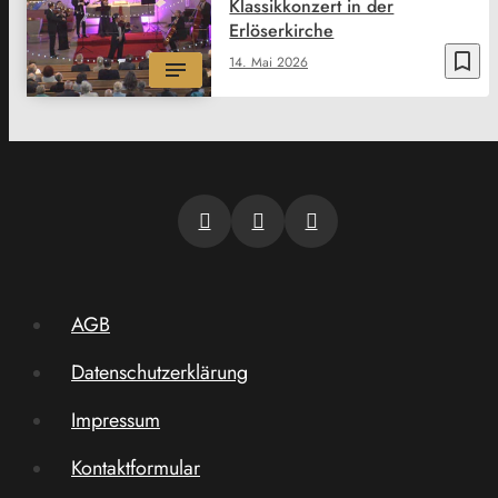
Klassikkonzert in der
Erlöserkirche
bookmark_border
14. Mai 2026
AGB
Datenschutzerklärung
Impressum
Kontaktformular