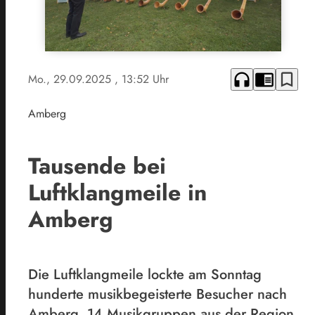
headphones
chrome_reader_mode
bookmark_border
Mo., 29.09.2025
, 13:52 Uhr
Amberg
Tausende bei
Luftklangmeile in
Amberg
Die Luftklangmeile lockte am Sonntag
hunderte musikbegeisterte Besucher nach
Amberg. 14 Musikgruppen aus der Region