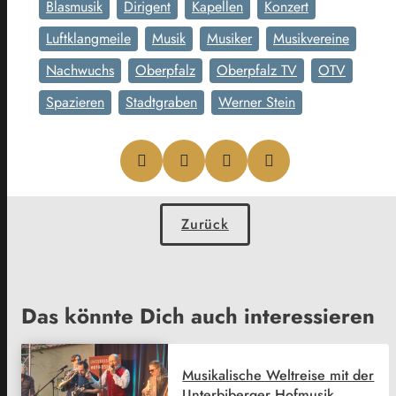
Blasmusik
Dirigent
Kapellen
Konzert
Luftklangmeile
Musik
Musiker
Musikvereine
Nachwuchs
Oberpfalz
Oberpfalz TV
OTV
Spazieren
Stadtgraben
Werner Stein
Zurück
Das könnte Dich auch interessieren
Musikalische Weltreise mit der
Unterbiberger Hofmusik