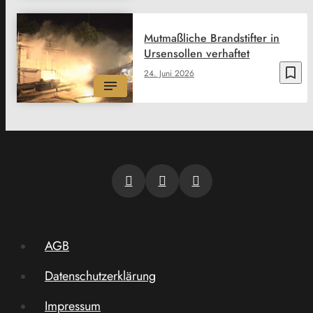
Mutmaßliche Brandstifter in
Ursensollen verhaftet
bookmark_border
24. Juni 2026
AGB
Datenschutzerklärung
Impressum