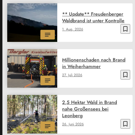
** Update** Freudenberger
Waldbrand ist unter Kontrolle
bookmark_border
1. Aug. 2026
Millionenschaden nach Brand
in Weiherhammer
bookmark_border
27. Juli 2026
2,5 Hektar Wald in Brand
nahe Großensees bei
Leonberg
bookmark_border
26. Juni 2026