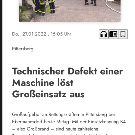
headphones
chrome_reader_mode
bookmark_border
Do., 27.01.2022
, 15:05 Uhr
Pittersberg
Technischer Defekt einer
Maschine löst
Großeinsatz aus
Großaufgebot an Rettungskräften in Pittersberg bei
Ebermannsdorf heute Mittag: Mit der Einsatzkennung B4
– also Großbrand – sind heute zahlreiche