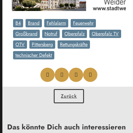
B4
Brand
Fehlalarm
Feuerwehr
Großbrand
Notruf
Oberpfalz
Oberpfalz TV
OTV
Pittersberg
Rettungskräfte
technischer Defekt
Zurück
Das könnte Dich auch interessieren