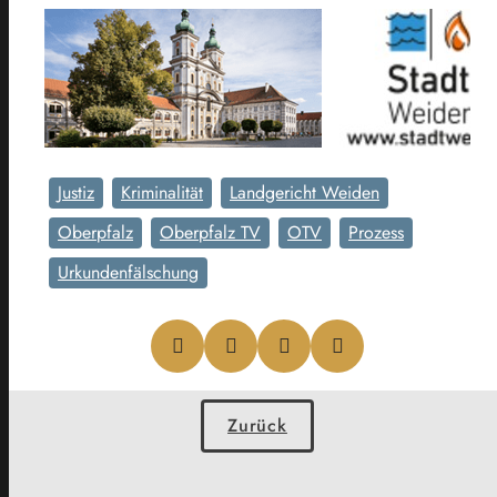
Justiz
Kriminalität
Landgericht Weiden
Oberpfalz
Oberpfalz TV
OTV
Prozess
Urkundenfälschung
Zurück