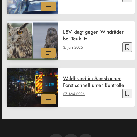
LBV klagt gegen Windräder
bei Teublitz
bookmark_border
3. Juni 2026
Waldbrand im Samsbacher
Forst schnell unter Kontrolle
bookmark_border
27. Mai 2026