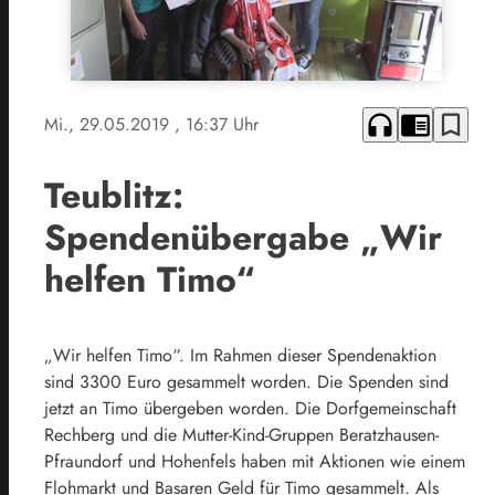
headphones
chrome_reader_mode
bookmark_border
Mi., 29.05.2019
, 16:37 Uhr
Teublitz:
Spendenübergabe „Wir
helfen Timo“
„Wir helfen Timo“. Im Rahmen dieser Spendenaktion
sind 3300 Euro gesammelt worden. Die Spenden sind
jetzt an Timo übergeben worden. Die Dorfgemeinschaft
Rechberg und die Mutter-Kind-Gruppen Beratzhausen-
Pfraundorf und Hohenfels haben mit Aktionen wie einem
Flohmarkt und Basaren Geld für Timo gesammelt. Als