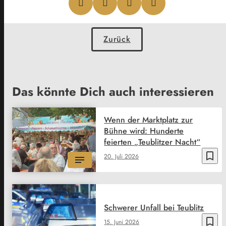
Zurück
Das könnte Dich auch interessieren
Wenn der Marktplatz zur
Bühne wird: Hunderte
feierten „Teublitzer Nacht“
bookmark_border
20. Juli 2026
Schwerer Unfall bei Teublitz
bookmark_border
15. Juni 2026