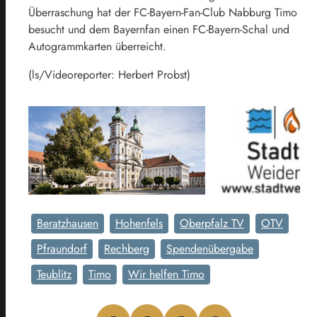
Überraschung hat der FC-Bayern-Fan-Club Nabburg Timo
besucht und dem Bayernfan einen FC-Bayern-Schal und
Autogrammkarten überreicht.
(ls/Videoreporter: Herbert Probst)
Beratzhausen
Hohenfels
Oberpfalz TV
OTV
Pfraundorf
Rechberg
Spendenübergabe
Teublitz
Timo
Wir helfen Timo