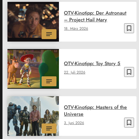
OTV-Kinotipp: Der Astronaut
– Project Hail Mary
bookmark_border
18. März 2026
OTV-Kinotipp: Toy Story 5
bookmark_border
22. Juli 2026
OTV-Kinotipp: Masters of the
Universe
bookmark_border
3. Juni 2026