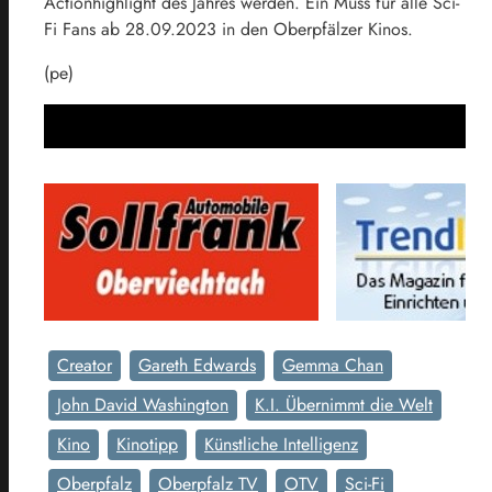
Actionhighlight des Jahres werden. Ein Muss für alle Sci-
Fi Fans ab 28.09.2023 in den Oberpfälzer Kinos.
(pe)
Creator
Gareth Edwards
Gemma Chan
John David Washington
K.I. Übernimmt die Welt
Kino
Kinotipp
Künstliche Intelligenz
Oberpfalz
Oberpfalz TV
OTV
Sci-Fi