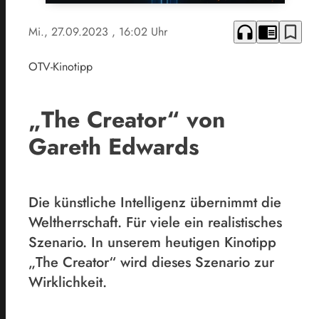
headphones
chrome_reader_mode
bookmark_border
Mi., 27.09.2023
, 16:02 Uhr
OTV-Kinotipp
„The Creator“ von
Gareth Edwards
Die künstliche Intelligenz übernimmt die
Weltherrschaft. Für viele ein realistisches
Szenario. In unserem heutigen Kinotipp
„The Creator“ wird dieses Szenario zur
Wirklichkeit.