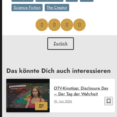
Science Fiction
The Creator
Zurück
Das könnte Dich auch interessieren
OTV-Kinotipp: Disclosure Day
– Der Tag der Wahrheit
bookmark_border
10. Juni 2026