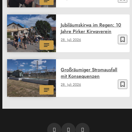
Jubiläumskirwa im Regen: 10
Jahre Pirker Kirwaverein
bookmark_border
28. Juli 2026
Großräumiger Stromausfall
mit Konsequenzen
bookmark_border
28. Juli 2026