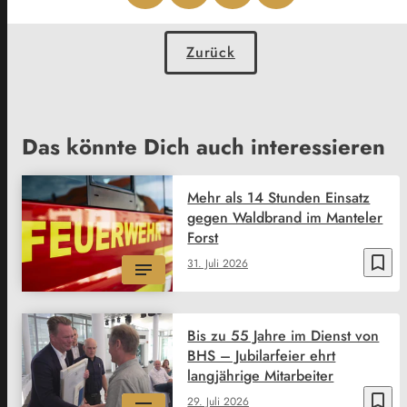
Zurück
Das könnte Dich auch interessieren
Mehr als 14 Stunden Einsatz
gegen Waldbrand im Manteler
Forst
bookmark_border
31. Juli 2026
Bis zu 55 Jahre im Dienst von
BHS – Jubilarfeier ehrt
langjährige Mitarbeiter
bookmark_border
29. Juli 2026