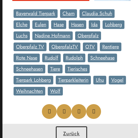
Bayerwald Tierpark
Cham
Claudia Schuh
Elche
Eulen
Hase
Hasen
Ida
Lohberg
Luchs
Nadine Hofmann
Oberpfalz
Oberpfalz TV
OberpfalzTV
OTV
Rentiere
Rote Nase
Rudolf
Rudolph
Schneehase
Schneehasen
Tiere
Tierisches
Tierpark Lohberg
Tierparkleiterin
Uhu
Vogel
Weihnachten
Wolf
Zurück