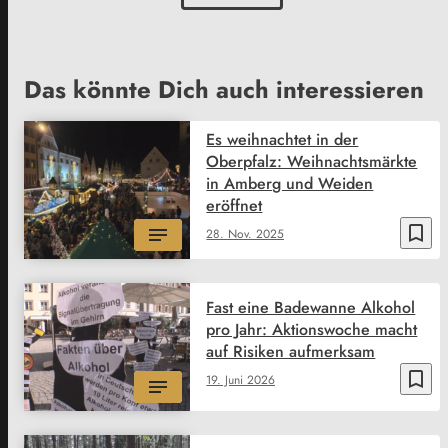
Das könnte Dich auch interessieren
Es weihnachtet in der
Oberpfalz: Weihnachtsmärkte
in Amberg und Weiden
eröffnet
bookmark_border
28. Nov. 2025
Fast eine Badewanne Alkohol
pro Jahr: Aktionswoche macht
auf Risiken aufmerksam
bookmark_border
19. Juni 2026