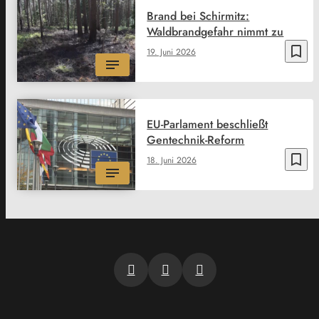
Brand bei Schirmitz:
Waldbrandgefahr nimmt zu
bookmark_border
19. Juni 2026
EU-Parlament beschließt
Gentechnik-Reform
bookmark_border
18. Juni 2026