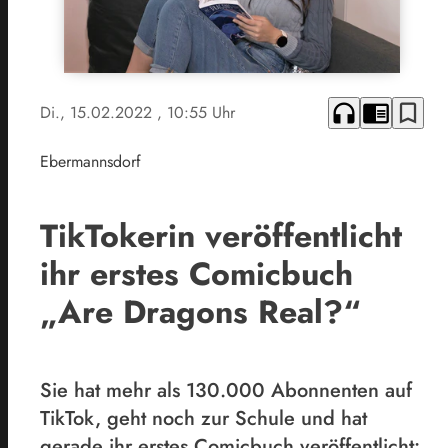
headphones
chrome_reader_mode
bookmark_border
Di., 15.02.2022
, 10:55 Uhr
Ebermannsdorf
TikTokerin veröffentlicht
ihr erstes Comicbuch
„Are Dragons Real?“
Sie hat mehr als 130.000 Abonnenten auf
TikTok, geht noch zur Schule und hat
gerade ihr erstes Comicbuch veröffentlicht: