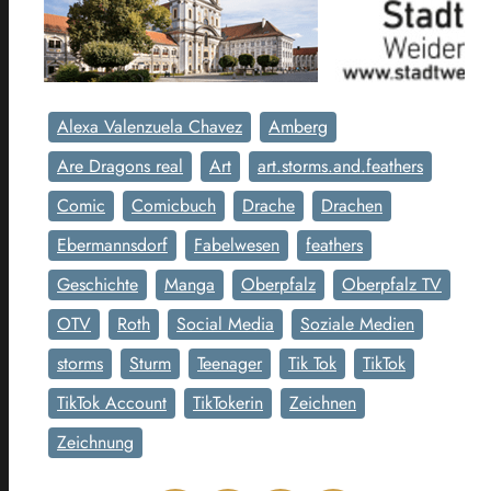
Alexa Valenzuela Chavez
Amberg
Are Dragons real
Art
art.storms.and.feathers
Comic
Comicbuch
Drache
Drachen
Ebermannsdorf
Fabelwesen
feathers
Geschichte
Manga
Oberpfalz
Oberpfalz TV
OTV
Roth
Social Media
Soziale Medien
storms
Sturm
Teenager
Tik Tok
TikTok
TikTok Account
TikTokerin
Zeichnen
Zeichnung