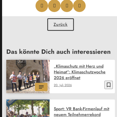
Zurück
Das könnte Dich auch interessieren
„Klimaschutz mit Herz und
Heimat“: Klimaschutzwoche
2026 eröffnet
bookmark_border
20. Juli 2026
Sport: VR Bank-Firmenlauf mit
neuem Teilnehmerrekord