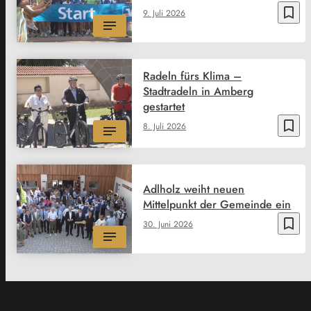
bookmark_border
9. Juli 2026
Radeln fürs Klima –
Stadtradeln in Amberg
gestartet
bookmark_border
8. Juli 2026
Adlholz weiht neuen
Mittelpunkt der Gemeinde ein
bookmark_border
30. Juni 2026