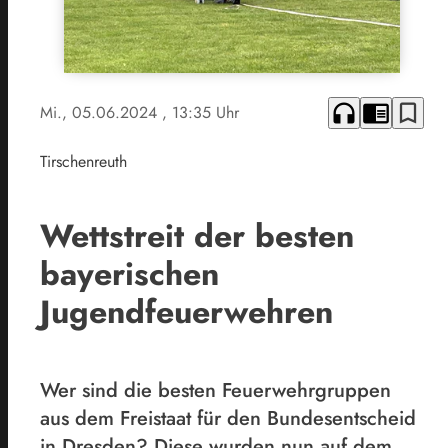
headphones
chrome_reader_mode
bookmark_border
Mi., 05.06.2024
, 13:35 Uhr
Tirschenreuth
Wettstreit der besten
bayerischen
Jugendfeuerwehren
Wer sind die besten Feuerwehrgruppen
aus dem Freistaat für den Bundesentscheid
in Dresden? Diese wurden nun auf dem