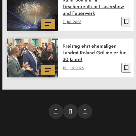
Tirschenreuth mit Lasershow
und Feuerwerk
bookmark_border
2. Juli 2026
Kreistag ehrt ehemaligen
Landrat Roland Grillmeier für
30 Jahre!
bookmark_border
15. Juni 2026