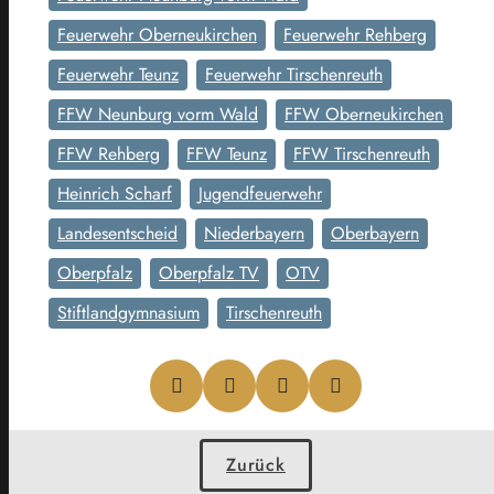
Feuerwehr Oberneukirchen
Feuerwehr Rehberg
Feuerwehr Teunz
Feuerwehr Tirschenreuth
FFW Neunburg vorm Wald
FFW Oberneukirchen
FFW Rehberg
FFW Teunz
FFW Tirschenreuth
Heinrich Scharf
Jugendfeuerwehr
Landesentscheid
Niederbayern
Oberbayern
Oberpfalz
Oberpfalz TV
OTV
Stiftlandgymnasium
Tirschenreuth
Zurück