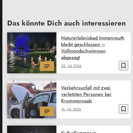
Das könnte Dich auch interessieren
Naturerlebnisbad Immenreuth
bleibt geschlossen –
Vollmondschwimmen
abgesagt
bookmark_border
28. Juli 2026
Verkehrsunfall mit zwei
verletzten Personen bei
Krummennaab
bookmark_border
16. Juli 2026
KulturSommer in