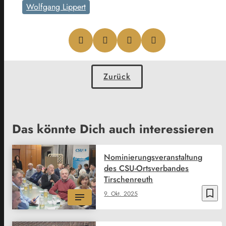
Wolfgang Lippert
Zurück
Das könnte Dich auch interessieren
Nominierungsveranstaltung
des CSU-Ortsverbandes
Tirschenreuth
bookmark_border
9. Okt. 2025