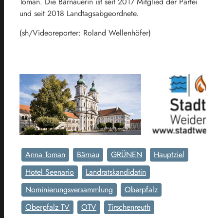
Toman. Die Bärnauerin ist seit 2017 Mitglied der Partei
und seit 2018 Landtagsabgeordnete.
(sh/Videoreporter: Roland Wellenhöfer)
Anna Toman
Bärnau
GRÜNEN
Hauptziel
Hotel Seenario
Landratskandidatin
Nominierungsversammlung
Oberpfalz
Oberpfalz TV
OTV
Tirschenreuth