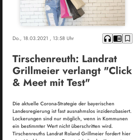
headphones
chrome_reader_mode
bookmark_border
Do., 18.03.2021
, 13:58 Uhr
Tirschenreuth: Landrat
Grillmeier verlangt "Click
& Meet mit Test"
Die aktuelle Corona-Strategie der bayerischen
Landesregierung ist fast ausnahmslos inzidenzbasiert.
Lockerungen sind nur möglich, wenn in Kommunen
ein bestimmter Wert nicht überschritten wird.
Tirschenreuths Landrat Roland Grillmeier fordert hier