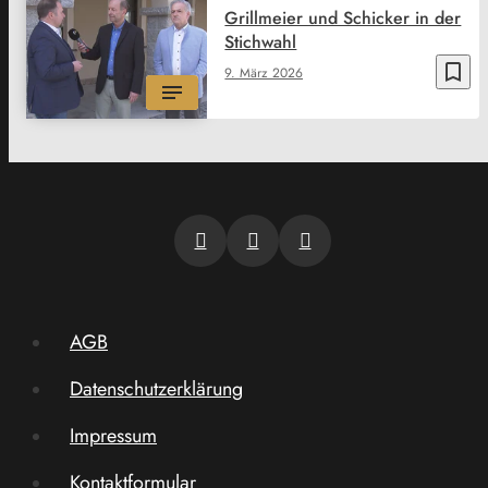
Grillmeier und Schicker in der
Stichwahl
bookmark_border
9. März 2026
AGB
Datenschutzerklärung
Impressum
Kontaktformular