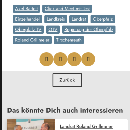
Axel Bartelt
Click and Meet mit Test
Einzelhandel
Landkreis
Landrat
Oberpfalz
Oberpfalz TV
OTV
Regierung der Oberpfalz
Roland Grillmeier
Tirschenreuth
Zurück
Das könnte Dich auch interessieren
Landrat Roland Grillmeier