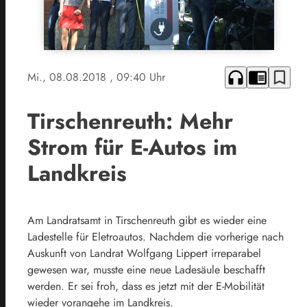
headphones
chrome_reader_mode
bookmark_border
Mi., 08.08.2018
, 09:40 Uhr
Tirschenreuth: Mehr
Strom für E-Autos im
Landkreis
Am Landratsamt in Tirschenreuth gibt es wieder eine
Ladestelle für Eletroautos. Nachdem die vorherige nach
Auskunft von Landrat Wolfgang Lippert irreparabel
gewesen war, musste eine neue Ladesäule beschafft
werden. Er sei froh, dass es jetzt mit der E-Mobilität
wieder vorangehe im Landkreis.