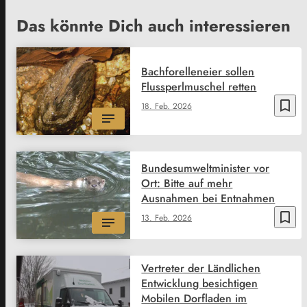
Das könnte Dich auch interessieren
Bachforelleneier sollen
Flussperlmuschel retten
bookmark_border
18. Feb. 2026
Bundesumweltminister vor
Ort: Bitte auf mehr
Ausnahmen bei Entnahmen
bookmark_border
13. Feb. 2026
Vertreter der Ländlichen
Entwicklung besichtigen
Mobilen Dorfladen im