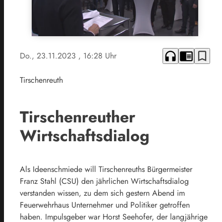
headphones
chrome_reader_mode
bookmark_border
Do., 23.11.2023
, 16:28 Uhr
Tirschenreuth
Tirschenreuther
Wirtschaftsdialog
Als Ideenschmiede will Tirschenreuths Bürgermeister
Franz Stahl (CSU) den jährlichen Wirtschaftsdialog
verstanden wissen, zu dem sich gestern Abend im
Feuerwehrhaus Unternehmer und Politiker getroffen
haben. Impulsgeber war Horst Seehofer, der langjährige