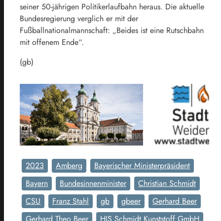
seiner 50-jährigen Politikerlaufbahn heraus. Die aktuelle
Bundesregierung verglich er mit der
Fußballnationalmannschaft: „Beides ist eine Rutschbahn
mit offenem Ende“.
(gb)
2023
Amberg
Bayerischer Ministerpräsident
Bayern
Bundesinnenminister
Christian Schmidt
CSU
Franz Stahl
gb
gbeer
Gerhard Beer
Gerhard Theo Beer
HJS Schmidt Kunststoff GmbH