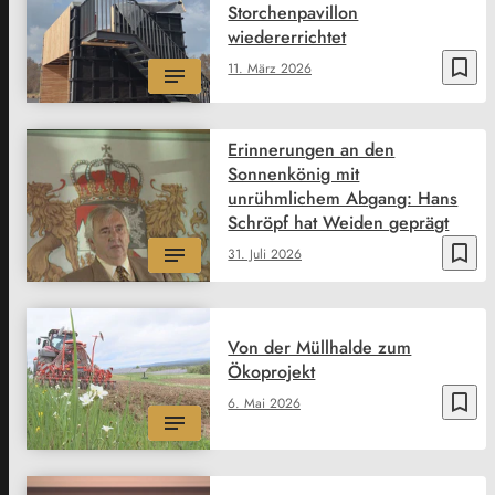
Storchenpavillon
wiedererrichtet
bookmark_border
11. März 2026
Erinnerungen an den
Sonnenkönig mit
unrühmlichem Abgang: Hans
Schröpf hat Weiden geprägt
bookmark_border
31. Juli 2026
Von der Müllhalde zum
Ökoprojekt
bookmark_border
6. Mai 2026