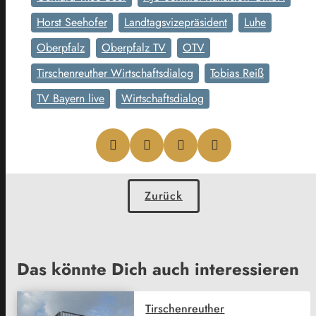
Horst Seehofer
Landtagsvizepräsident
Luhe
Oberpfalz
Oberpfalz TV
OTV
Tirschenreuther Wirtschaftsdialog
Tobias Reiß
TV Bayern live
Wirtschaftsdialog
Zurück
Das könnte Dich auch interessieren
Tirschenreuther