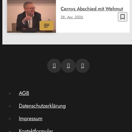
Cernys Abschied mit Wehmut
bookmark_border
28. Apr. 2026
AGB
Datenschutzerklärung
Impressum
Kontaktformular