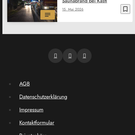
Saunabrand bei Kastl
bookmark_border
15. Mai 2026
AGB
Datenschutzerklärung
Impressum
Kontaktformular