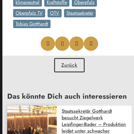
klimaneutral
Kraftstoffe
Oberpfalz
Oberpfalz TV
OTV
Staatssekretär
Tobias Gotthardt
Zurück
Das könnte Dich auch interessieren
Staatssekretär Gotthardt
besucht Ziegelwerk
Leipfinger-Bader – Produktion
leidet unter schwacher