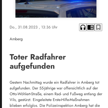
headphones
chrome_reader_mode
bookmark_border
Do., 31.08.2023
, 13:36 Uhr
Amberg
Toter Radfahrer
aufgefunden
Gestern Nachmittag wurde ein Radfahrer in Amberg tot
aufgefunden. Der 55-Jährige war offensichtlich auf der
Otto-Wöhlert-Straße, einem Rad- und Fußweg entlang der
Vils, gestürzt. Eingeleitete Erste-Hilfe-Maßnahmen
blieben erfolglos. Die Polizeiinspektion Amberg hat die