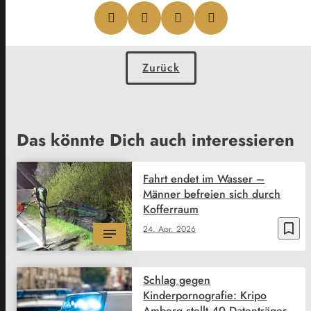
Zurück
Das könnte Dich auch interessieren
Fahrt endet im Wasser –
Männer befreien sich durch
Kofferraum
bookmark_border
24. Apr. 2026
Schlag gegen
Kinderpornografie: Kripo
Amberg stellt 40 Datenträger