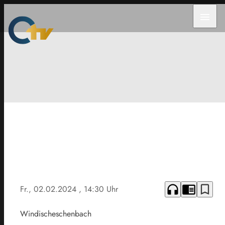
menu
headphones
chrome_reader_mode
bookmark_border
Fr., 02.02.2024
, 14:30 Uhr
Windischeschenbach