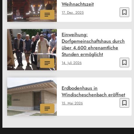
Weihnachtszeit
bookmark_border
17. Dez. 2025
Einweihung:
Dorfgemeinschaftshaus durch
über 4.600 ehrenamtliche
Stunden ermöglicht
bookmark_border
14. Juli 2026
Erdbodenhaus in
Windischeschenbach eröffnet
bookmark_border
15. Mai 2026