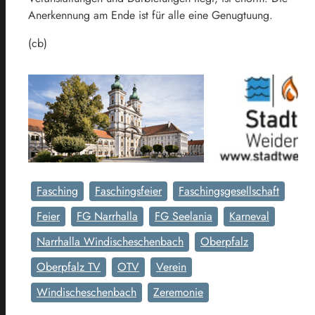
Anerkennung am Ende ist für alle eine Genugtuung.
(cb)
Fasching
Faschingsfeier
Faschingsgesellschaft
Feier
FG Narrhalla
FG Seelania
Karneval
Narrhalla Windischeschenbach
Oberpfalz
Oberpfalz TV
OTV
Verein
Windischeschenbach
Zeremonie