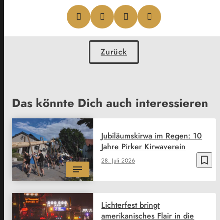
Zurück
Das könnte Dich auch interessieren
Jubiläumskirwa im Regen: 10
Jahre Pirker Kirwaverein
bookmark_border
28. Juli 2026
Lichterfest bringt
amerikanisches Flair in die